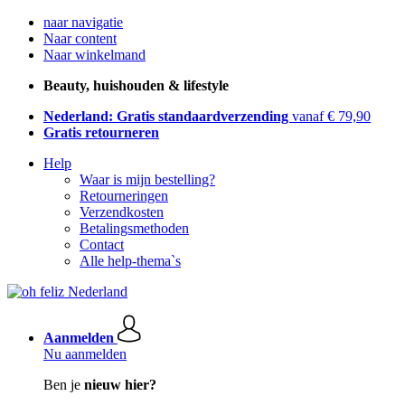
naar navigatie
Naar content
Naar winkelmand
Beauty, huishouden & lifestyle
Nederland: Gratis standaardverzending
vanaf € 79,90
Gratis retourneren
Help
Waar is mijn bestelling?
Retourneringen
Verzendkosten
Betalingsmethoden
Contact
Alle help-thema`s
Aanmelden
Nu aanmelden
Ben je
nieuw hier?