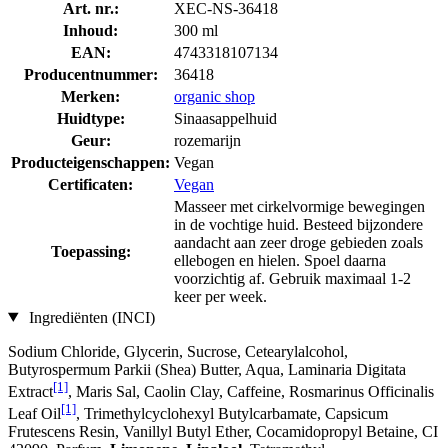
Art. nr.:
XEC-NS-36418
Inhoud:
300 ml
EAN:
4743318107134
Producentnummer:
36418
Merken:
organic shop
Huidtype:
Sinaasappelhuid
Geur:
rozemarijn
Producteigenschappen:
Vegan
Certificaten:
Vegan
Masseer met cirkelvormige bewegingen
in de vochtige huid. Besteed bijzondere
aandacht aan zeer droge gebieden zoals
Toepassing:
ellebogen en hielen. Spoel daarna
voorzichtig af. Gebruik maximaal 1-2
keer per week.
Ingrediënten (INCI)
Sodium Chloride, Glycerin, Sucrose, Cetearylalcohol,
Butyrospermum Parkii (Shea) Butter, Aqua, Laminaria Digitata
[1]
Extract
, Maris Sal, Caolin Clay, Caffeine, Rosmarinus Officinalis
[1]
Leaf Oil
, Trimethylcyclohexyl Butylcarbamate, Capsicum
Frutescens Resin, Vanillyl Butyl Ether, Cocamidopropyl Betaine, CI