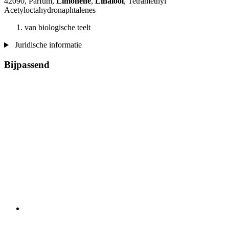
42090, Parfum,
Limonene
,
Linalool
, Tetramethyl
Acetyloctahydronaphtalenes
van biologische teelt
Juridische informatie
Bijpassend