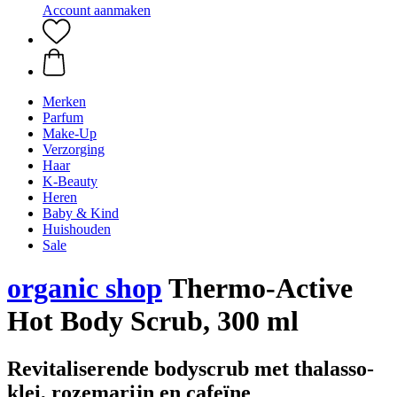
Account aanmaken
Merken
Parfum
Make-Up
Verzorging
Haar
K-Beauty
Heren
Baby & Kind
Huishouden
Sale
organic shop
Thermo-Active
Hot Body Scrub, 300 ml
Revitaliserende bodyscrub met thalasso-
klei, rozemarijn en cafeïne