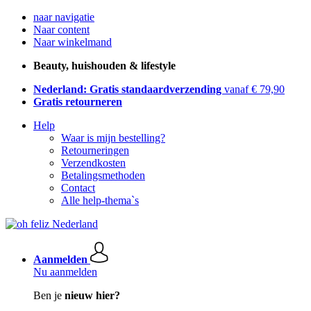
naar navigatie
Naar content
Naar winkelmand
Beauty, huishouden & lifestyle
Nederland: Gratis standaardverzending
vanaf € 79,90
Gratis retourneren
Help
Waar is mijn bestelling?
Retourneringen
Verzendkosten
Betalingsmethoden
Contact
Alle help-thema`s
Aanmelden
Nu aanmelden
Ben je
nieuw hier?