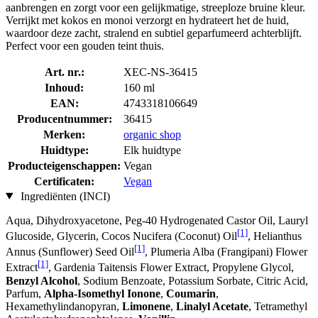
aanbrengen en zorgt voor een gelijkmatige, streeploze bruine kleur.
Verrijkt met kokos en monoi verzorgt en hydrateert het de huid,
waardoor deze zacht, stralend en subtiel geparfumeerd achterblijft.
Perfect voor een gouden teint thuis.
Art. nr.:
XEC-NS-36415
Inhoud:
160 ml
EAN:
4743318106649
Producentnummer:
36415
Merken:
organic shop
Huidtype:
Elk huidtype
Producteigenschappen:
Vegan
Certificaten:
Vegan
Ingrediënten (INCI)
Aqua, Dihydroxyacetone, Peg-40 Hydrogenated Castor Oil, Lauryl
[1]
Glucoside, Glycerin, Cocos Nucifera (Coconut) Oil
, Helianthus
[1]
Annus (Sunflower) Seed Oil
, Plumeria Alba (Frangipani) Flower
[1]
Extract
, Gardenia Taitensis Flower Extract, Propylene Glycol,
Benzyl Alcohol
, Sodium Benzoate, Potassium Sorbate, Citric Acid,
Parfum,
Alpha-Isomethyl Ionone
,
Coumarin
,
Hexamethylindanopyran,
Limonene
,
Linalyl Acetate
, Tetramethyl