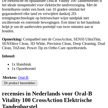
De elektrische en oplaadbare Oral-B Vitality 100 Tandenborstel is
het ideale instapmodel voor elektrische tandverzorging. Met de
borstelharen onder een hoek van 16 graden omsluit het
gegarandeerd elke tand en verwijdert dankzij 2D-
reinigingstechnologie op betrouwbare wijze tandplak met
oscillerende en roterende bewegingen. Een timer in het handstuk
helpt je om de aanbevolen poetstijd van twee minuten aan te
houden.
Opmerking:
Compatibel met de CrossAction, SENSI UltraThin,
SENSItive Clean, 3D White, Precision Clean, Deep Cleaning, Dual
Clean, TriZone, Power Tip en Ortho Care opzetborstels.
Inhoud:
1x Handstuk
1x Opzetborstel
Merken:
Oral-B
Dit product beoordelen
recensies in Nederlands voor Oral-B
Vitality 100 CrossAction Elektrische
Tandenborstel