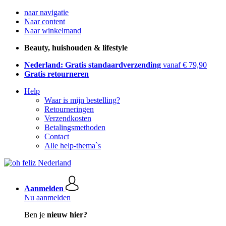
naar navigatie
Naar content
Naar winkelmand
Beauty, huishouden & lifestyle
Nederland: Gratis standaardverzending
vanaf € 79,90
Gratis retourneren
Help
Waar is mijn bestelling?
Retourneringen
Verzendkosten
Betalingsmethoden
Contact
Alle help-thema`s
Aanmelden
Nu aanmelden
Ben je
nieuw hier?