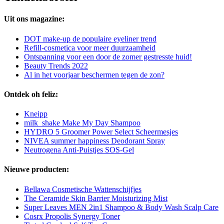
Uit ons magazine:
DOT make-up de populaire eyeliner trend
Refill-cosmetica voor meer duurzaamheid
Ontspanning voor een door de zomer gestresste huid!
Beauty Trends 2022
Al in het voorjaar beschermen tegen de zon?
Ontdek oh feliz:
Kneipp
milk_shake Make My Day Shampoo
HYDRO 5 Groomer Power Select Scheermesjes
NIVEA summer happiness Deodorant Spray
Neutrogena Anti-Puistjes SOS-Gel
Nieuwe producten:
Bellawa Cosmetische Wattenschijfjes
The Ceramide Skin Barrier Moisturizing Mist
Super Leaves MEN 2in1 Shampoo & Body Wash Scalp Care
Cosrx Propolis Synergy Toner