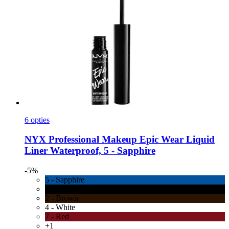
6 opties
NYX Professional Makeup
Epic Wear Liquid
Liner Waterproof, 5 -​ Sapphire
-5%
5 - Sapphire
1 - Black
2 - Brown
4 - White
7 - Red
+1