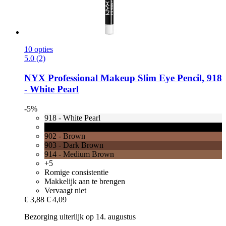
10 opties
5.0 (2)
NYX Professional Makeup
Slim Eye Pencil, 918
-​ White Pearl
-5%
918 - White Pearl
901 - Black
902 - Brown
903 - Dark Brown
914 - Medium Brown
+5
Romige consistentie
Makkelijk aan te brengen
Vervaagt niet
€ 3,88
€ 4,09
Bezorging uiterlijk op 14. augustus