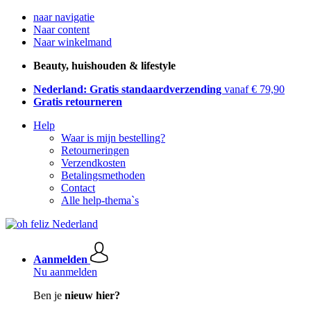
naar navigatie
Naar content
Naar winkelmand
Beauty, huishouden & lifestyle
Nederland: Gratis standaardverzending
vanaf € 79,90
Gratis retourneren
Help
Waar is mijn bestelling?
Retourneringen
Verzendkosten
Betalingsmethoden
Contact
Alle help-thema`s
Aanmelden
Nu aanmelden
Ben je
nieuw hier?