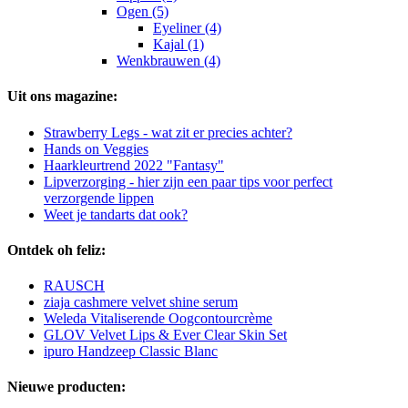
Ogen (5)
Eyeliner (4)
Kajal (1)
Wenkbrauwen (4)
Uit ons magazine:
Strawberry Legs - wat zit er precies achter?
Hands on Veggies
Haarkleurtrend 2022 "Fantasy"
Lipverzorging - hier zijn een paar tips voor perfect
verzorgende lippen
Weet je tandarts dat ook?
Ontdek oh feliz:
RAUSCH
ziaja cashmere velvet shine serum
Weleda Vitaliserende Oogcontourcrème
GLOV Velvet Lips & Ever Clear Skin Set
ipuro Handzeep Classic Blanc
Nieuwe producten: