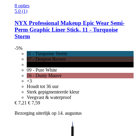
8 opties
5.0 (1)
NYX Professional Makeup
Epic Wear Semi-​
Perm Graphic Liner Stick, 11 -​ Turquoise
Storm
-5%
11 - Turquoise Storm
07 - Deepest Brown
08 - Pitch Black
09 - Pure White
16 - Dusty Mauve
+3
Houdt tot 36 uur
Sterk gepigmenteerde kleur
Veegvast & waterproof
€ 7,21
€ 7,59
Bezorging uiterlijk op 14. augustus