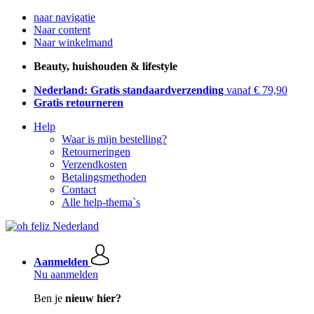
naar navigatie
Naar content
Naar winkelmand
Beauty, huishouden & lifestyle
Nederland: Gratis standaardverzending
vanaf € 79,90
Gratis retourneren
Help
Waar is mijn bestelling?
Retourneringen
Verzendkosten
Betalingsmethoden
Contact
Alle help-thema`s
Aanmelden
Nu aanmelden
Ben je
nieuw hier?