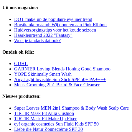
Uit ons magazine:
DOT make-up de populaire eyeliner trend
Borstkankermaand: Wij doneren aan Pink Ribbon
Huidverzorgingstips voor het koude seizoen
Haarkleurtrend 2022 "Fantasy"
Weet je tandarts dat ook?
Ontdek oh feliz:
GUHL
GARNIER Loving Blends Honing Goud Shampoo
YOPE Skinimally Smart Wash
Airy-Light Invisible Sun Stick SPF 50+ PA++++
Men's Grooming 2in1 Beard & Face Cleanser
Nieuwe producten:
Super Leaves MEN 2in1 Shampoo & Body Wash Scalp Care
TIRTIR Mask Fit Aura Cushion
TIRTIR Mask Fit Make Up Fixer
ey! organic cosmetics Sun Fluid Kids SPF 50+
Liebe die Natur Zonnecrème SPF 30