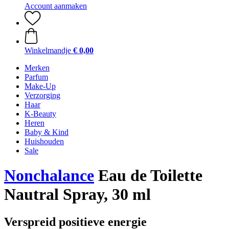
Account aanmaken
Winkelmandje
€ 0,00
Merken
Parfum
Make-Up
Verzorging
Haar
K-Beauty
Heren
Baby & Kind
Huishouden
Sale
Nonchalance
Eau de Toilette
Nautral Spray, 30 ml
Verspreid positieve energie