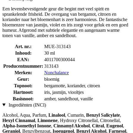
Een levensbevestigende geur die begint met veel spirit en
sprankelende frisheid. De overgang van bergamot, citroen en
koriander naar het bloemenhart is zeer harmonieus. De fantastische
bloemenzee van jasmijn, violet en iris zorgt voor geluk en een goed
humeur. Afgerond met subtiele elegantie en aangenaam warme
tonen van vanille, amber en sandelhout.
Art. nr.:
MUE-313143
Inhoud:
30 ml
EAN:
4011700300044
Producentnummer:
313143
Merken:
Nonchalance
Geur:
bloemig
Topnoot:
bergamotte, koriander, citroen
Hartnoot:
iris, jasmijn, viooltjes
Basisnoot:
amber, sandelhout, vanille
Ingrediënten (INCI)
Alcohol, Aqua, Parfum,
Linalool
, Cumarin,
Benzyl Salicylate
,
Hexyl Cinnamal
,
Limonene
, Hydroxy Citronellal, Citronellal,
Alpha-Isomethyl Ionone
,
Cinnamyl Alcohol
,
Citral
,
Eugenol
,
Geraniol
, Benzylbenzoat,
Isoeugenol
,
Benzyl Alcohol
,
Farnesol
,