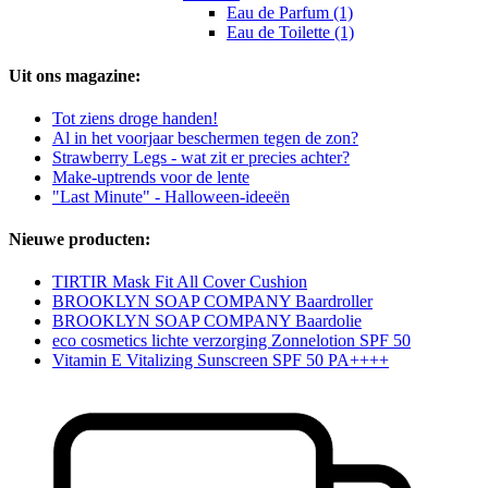
Eau de Parfum (1)
Eau de Toilette (1)
Uit ons magazine:
Tot ziens droge handen!
Al in het voorjaar beschermen tegen de zon?
Strawberry Legs - wat zit er precies achter?
Make-uptrends voor de lente
"Last Minute" - Halloween-ideeën
Nieuwe producten:
TIRTIR Mask Fit All Cover Cushion
BROOKLYN SOAP COMPANY Baardroller
BROOKLYN SOAP COMPANY Baardolie
eco cosmetics lichte verzorging Zonnelotion SPF 50
Vitamin E Vitalizing Sunscreen SPF 50 PA++++