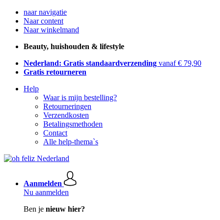
naar navigatie
Naar content
Naar winkelmand
Beauty, huishouden & lifestyle
Nederland: Gratis standaardverzending
vanaf € 79,90
Gratis retourneren
Help
Waar is mijn bestelling?
Retourneringen
Verzendkosten
Betalingsmethoden
Contact
Alle help-thema`s
Aanmelden
Nu aanmelden
Ben je
nieuw hier?