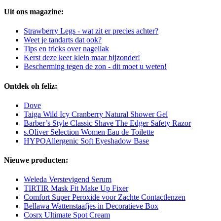
Uit ons magazine:
Strawberry Legs - wat zit er precies achter?
Weet je tandarts dat ook?
Tips en tricks over nagellak
Kerst deze keer klein maar bijzonder!
Bescherming tegen de zon - dit moet u weten!
Ontdek oh feliz:
Dove
Taiga Wild Icy Cranberry Natural Shower Gel
Barber’s Style Classic Shave The Edger Safety Razor
s.Oliver Selection Women Eau de Toilette
HYPOAllergenic Soft Eyeshadow Base
Nieuwe producten:
Weleda Verstevigend Serum
TIRTIR Mask Fit Make Up Fixer
Comfort Super Peroxide voor Zachte Contactlenzen
Bellawa Wattenstaafjes in Decoratieve Box
Cosrx Ultimate Spot Cream