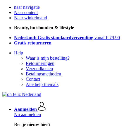
naar navigatie
Naar content
Naar winkelmand
Beauty, huishouden & lifestyle
Nederland: Gratis standaardverzending
vanaf € 79,90
Gratis retourneren
Help
Waar is mijn bestelling?
Retourneringen
Verzendkosten
Betalingsmethoden
Contact
Alle help-thema`s
Aanmelden
Nu aanmelden
Ben je
nieuw hier?