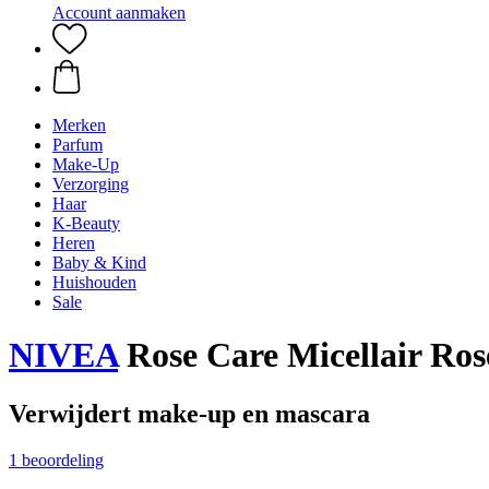
Account aanmaken
Merken
Parfum
Make-Up
Verzorging
Haar
K-Beauty
Heren
Baby & Kind
Huishouden
Sale
NIVEA
Rose Care Micellair Ros
Verwijdert make-up en mascara
1 beoordeling