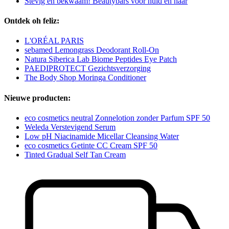
Stevig en bekwaam! Beautybars voor huid en haar
Ontdek oh feliz:
L'ORÉAL PARIS
sebamed Lemongrass Deodorant Roll-On
Natura Siberica Lab Biome Peptides Eye Patch
PAEDIPROTECT Gezichtsverzorging
The Body Shop Moringa Conditioner
Nieuwe producten:
eco cosmetics neutral Zonnelotion zonder Parfum SPF 50
Weleda Verstevigend Serum
Low pH Niacinamide Micellar Cleansing Water
eco cosmetics Getinte CC Cream SPF 50
Tinted Gradual Self Tan Cream