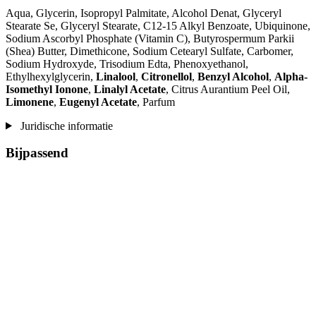
Aqua, Glycerin, Isopropyl Palmitate, Alcohol Denat, Glyceryl
Stearate Se, Glyceryl Stearate, C12-15 Alkyl Benzoate, Ubiquinone,
Sodium Ascorbyl Phosphate (Vitamin C), Butyrospermum Parkii
(Shea) Butter, Dimethicone, Sodium Cetearyl Sulfate, Carbomer,
Sodium Hydroxyde, Trisodium Edta, Phenoxyethanol,
Ethylhexylglycerin,
Linalool
,
Citronellol
,
Benzyl Alcohol
,
Alpha-
Isomethyl Ionone
,
Linalyl Acetate
, Citrus Aurantium Peel Oil,
Limonene
,
Eugenyl Acetate
, Parfum
Juridische informatie
Bijpassend