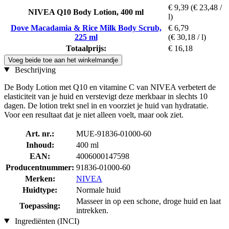
€ 9,39
(€ 23,48 /
NIVEA Q10 Body Lotion, 400 ml
l)
Dove Macadamia & Rice Milk Body Scrub,
€ 6,79
225 ml
(€ 30,18 / l)
Totaalprijs:
€ 16,18
Voeg beide toe aan het winkelmandje
Beschrijving
De Body Lotion met Q10 en vitamine C van NIVEA verbetert de
elasticiteit van je huid en verstevigt deze merkbaar in slechts 10
dagen. De lotion trekt snel in en voorziet je huid van hydratatie.
Voor een resultaat dat je niet alleen voelt, maar ook ziet.
Art. nr.:
MUE-91836-01000-60
Inhoud:
400 ml
EAN:
4006000147598
Producentnummer:
91836-01000-60
Merken:
NIVEA
Huidtype:
Normale huid
Masseer in op een schone, droge huid en laat
Toepassing:
intrekken.
Ingrediënten (INCI)