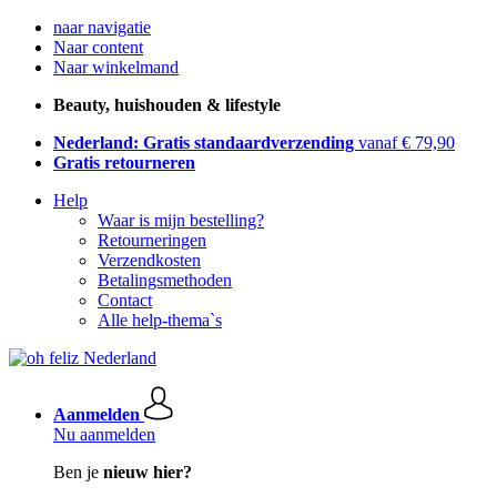
naar navigatie
Naar content
Naar winkelmand
Beauty, huishouden & lifestyle
Nederland: Gratis standaardverzending
vanaf € 79,90
Gratis retourneren
Help
Waar is mijn bestelling?
Retourneringen
Verzendkosten
Betalingsmethoden
Contact
Alle help-thema`s
Aanmelden
Nu aanmelden
Ben je
nieuw hier?