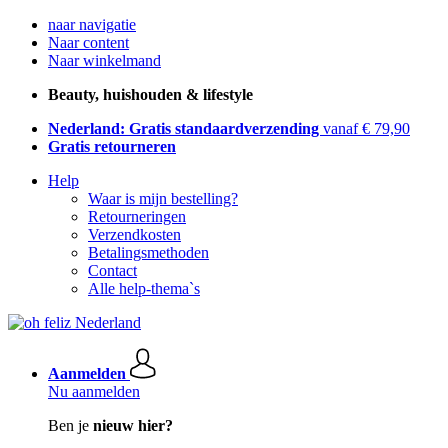
naar navigatie
Naar content
Naar winkelmand
Beauty, huishouden & lifestyle
Nederland: Gratis standaardverzending
vanaf € 79,90
Gratis retourneren
Help
Waar is mijn bestelling?
Retourneringen
Verzendkosten
Betalingsmethoden
Contact
Alle help-thema`s
Aanmelden
Nu aanmelden
Ben je
nieuw hier?