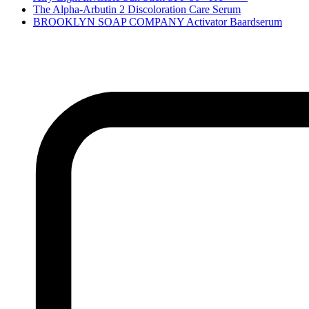
The Alpha-Arbutin 2 Discoloration Care Serum
BROOKLYN SOAP COMPANY Activator Baardserum