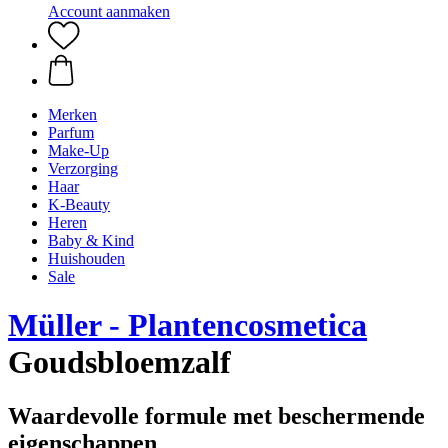
Account aanmaken
Merken
Parfum
Make-Up
Verzorging
Haar
K-Beauty
Heren
Baby & Kind
Huishouden
Sale
Müller - Plantencosmetica
Goudsbloemzalf
Waardevolle formule met beschermende
eigenschappen