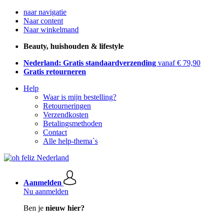
naar navigatie
Naar content
Naar winkelmand
Beauty, huishouden & lifestyle
Nederland: Gratis standaardverzending
vanaf € 79,90
Gratis retourneren
Help
Waar is mijn bestelling?
Retourneringen
Verzendkosten
Betalingsmethoden
Contact
Alle help-thema`s
Aanmelden
Nu aanmelden
Ben je
nieuw hier?