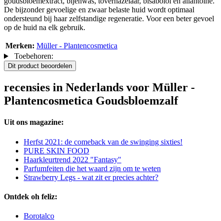
goudsbloemextract, bijenwas, toverhazelaar, bisabolol en allantoïne.
De bijzonder gevoelige en zwaar belaste huid wordt optimaal
ondersteund bij haar zelfstandige regeneratie. Voor een beter gevoel
op de huid na elk gebruik.
Merken:
Müller - Plantencosmetica
Toebehoren:
Dit product beoordelen
recensies in Nederlands voor Müller -
Plantencosmetica Goudsbloemzalf
Uit ons magazine:
Herfst 2021: de comeback van de swinging sixties!
PURE SKIN FOOD
Haarkleurtrend 2022 "Fantasy"
Parfumfeiten die het waard zijn om te weten
Strawberry Legs - wat zit er precies achter?
Ontdek oh feliz:
Borotalco