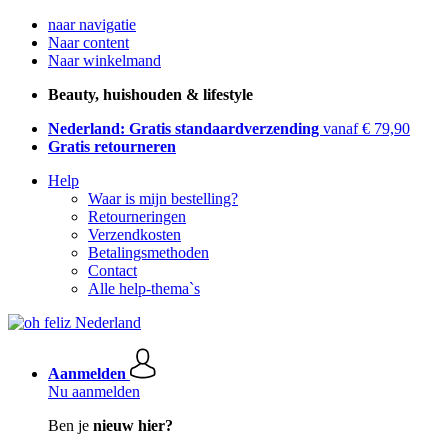
naar navigatie
Naar content
Naar winkelmand
Beauty, huishouden & lifestyle
Nederland: Gratis standaardverzending
vanaf € 79,90
Gratis retourneren
Help
Waar is mijn bestelling?
Retourneringen
Verzendkosten
Betalingsmethoden
Contact
Alle help-thema`s
Aanmelden
Nu aanmelden
Ben je
nieuw hier?