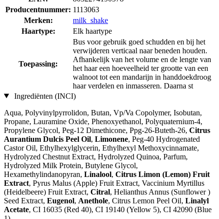
Producentnummer:
1113063
Merken:
milk_shake
Haartype:
Elk haartype
Bus voor gebruik goed schudden en bij het
verwijderen verticaal naar beneden houden.
Afhankelijk van het volume en de lengte van
Toepassing:
het haar een hoeveelheid ter grootte van een
walnoot tot een mandarijn in handdoekdroog
haar verdelen en inmasseren. Daarna st
Ingrediënten (INCI)
Aqua, Polyvinylpyrrolidon, Butan, Vp/Va Copolymer, Isobutan,
Propane, Lauramine Oxide, Phenoxyethanol, Polyquaternium-4,
Propylene Glycol, Peg-12 Dimethicone, Ppg-26-Buteth-26,
Citrus
Aurantium Dulcis Peel Oil
,
Limonene
, Peg-40 Hydrogenated
Castor Oil, Ethylhexylglycerin, Ethylhexyl Methoxycinnamate,
Hydrolyzed Chestnut Extract, Hydrolyzed Quinoa, Parfum,
Hydrolyzed Milk Protein, Butylene Glycol,
Hexamethylindanopyran,
Linalool
,
Citrus Limon (Lemon) Fruit
Extract
, Pyrus Malus (Apple) Fruit Extract, Vaccinium Myrtillus
(Heidelbeere) Fruit Extract,
Citral
, Helianthus Annus (Sunflower )
Seed Extract,
Eugenol
,
Anethole
, Citrus Lemon Peel Oil,
Linalyl
Acetate
, CI 16035 (Red 40), CI 19140 (Yellow 5), CI 42090 (Blue
1)