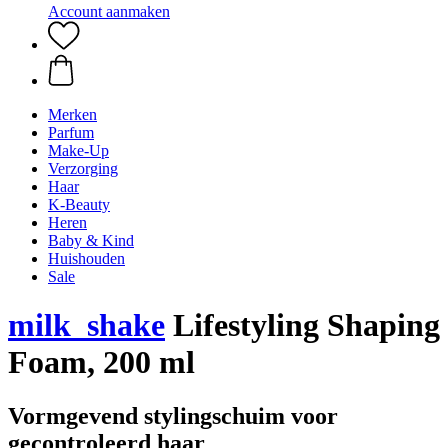
Account aanmaken
Merken
Parfum
Make-Up
Verzorging
Haar
K-Beauty
Heren
Baby & Kind
Huishouden
Sale
milk_shake
Lifestyling Shaping
Foam, 200 ml
Vormgevend stylingschuim voor
gecontroleerd haar