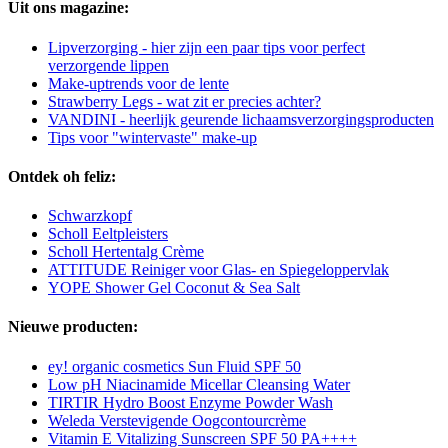
Uit ons magazine:
Lipverzorging - hier zijn een paar tips voor perfect
verzorgende lippen
Make-uptrends voor de lente
Strawberry Legs - wat zit er precies achter?
VANDINI - heerlijk geurende lichaamsverzorgingsproducten
Tips voor "wintervaste" make-up
Ontdek oh feliz:
Schwarzkopf
Scholl Eeltpleisters
Scholl Hertentalg Crème
ATTITUDE Reiniger voor Glas- en Spiegeloppervlak
YOPE Shower Gel Coconut & Sea Salt
Nieuwe producten:
ey! organic cosmetics Sun Fluid SPF 50
Low pH Niacinamide Micellar Cleansing Water
TIRTIR Hydro Boost Enzyme Powder Wash
Weleda Verstevigende Oogcontourcrème
Vitamin E Vitalizing Sunscreen SPF 50 PA++++