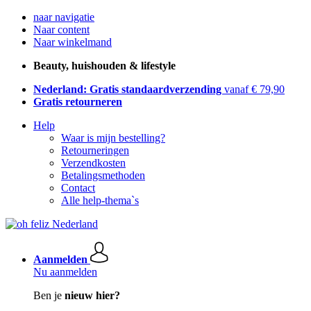
naar navigatie
Naar content
Naar winkelmand
Beauty, huishouden & lifestyle
Nederland: Gratis standaardverzending
vanaf € 79,90
Gratis retourneren
Help
Waar is mijn bestelling?
Retourneringen
Verzendkosten
Betalingsmethoden
Contact
Alle help-thema`s
Aanmelden
Nu aanmelden
Ben je
nieuw hier?