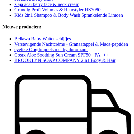
ziaja acai berry face & neck cream
Grundig Profi Volume- & Haarstyler HS7080
Kids 2in1 Shampoo & Body Wash Sprankelende Limoen
Nieuwe producten:
Bellawa Baby Wattenschijfjes
Verstevigende Nachtcrème - Granaatappel & Maca-peptiden
eyelike Oogdruppels met hyaluronzuur
Cosrx Aloe Soothing Sun Cream SPF50+ PA+++
BROOKLYN SOAP COMPANY 2in1 Body & Hair