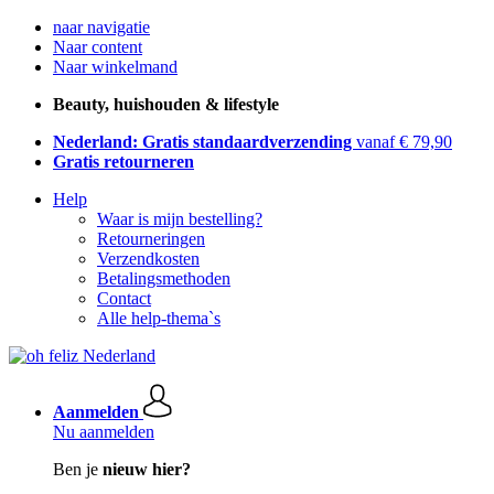
naar navigatie
Naar content
Naar winkelmand
Beauty, huishouden & lifestyle
Nederland: Gratis standaardverzending
vanaf € 79,90
Gratis retourneren
Help
Waar is mijn bestelling?
Retourneringen
Verzendkosten
Betalingsmethoden
Contact
Alle help-thema`s
Aanmelden
Nu aanmelden
Ben je
nieuw hier?