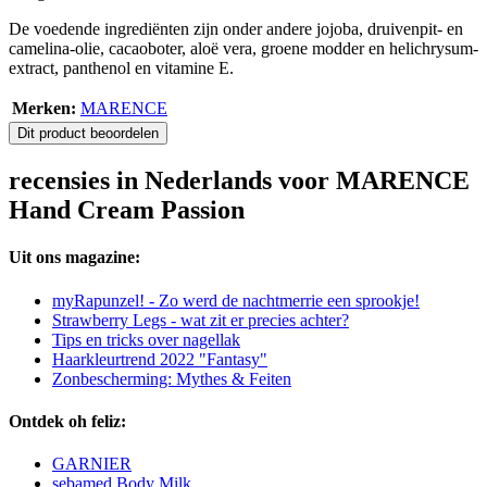
De voedende ingrediënten zijn onder andere jojoba, druivenpit- en
camelina-olie, cacaoboter, aloë vera, groene modder en helichrysum-
extract, panthenol en vitamine E.
Merken:
MARENCE
Dit product beoordelen
recensies in Nederlands voor MARENCE
Hand Cream Passion
Uit ons magazine:
myRapunzel! - Zo werd de nachtmerrie een sprookje!
Strawberry Legs - wat zit er precies achter?
Tips en tricks over nagellak
Haarkleurtrend 2022 "Fantasy"
Zonbescherming: Mythes & Feiten
Ontdek oh feliz:
GARNIER
sebamed Body Milk