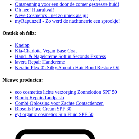
Ontspanning voor een door de zomer gestresste huid!
Oh nee! Haaruitval!
Neve Cosmetics - net zo uniek als jij!
myRapunzel! - Zo werd de nachtmerrie een sprookje!
Ontdek oh feliz:
Kneipp
Kia-Charlotta Vegan Base Coat
Hand- & Nagelcrème Soft in Seconds Express
lavera Repair Handcrème
Keratin Plex 05 Silky-Smooth Hair Bond Restore Oil
Nieuwe producten:
eco cosmetics lichte verzorging Zonnelotion SPF 50
Bioniq Repair-Tandpasta
Combi-Oplossing voor Zachte Contactlenzen
Biosolis Face Cream SPF 30
ey! organic cosmetics Sun Fluid SPF 50