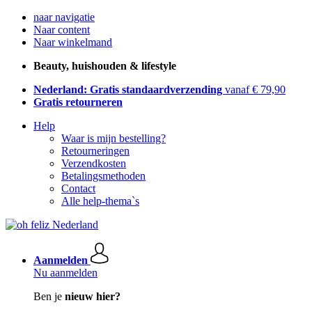
naar navigatie
Naar content
Naar winkelmand
Beauty, huishouden & lifestyle
Nederland: Gratis standaardverzending
vanaf € 79,90
Gratis retourneren
Help
Waar is mijn bestelling?
Retourneringen
Verzendkosten
Betalingsmethoden
Contact
Alle help-thema`s
Aanmelden
Nu aanmelden
Ben je
nieuw hier?