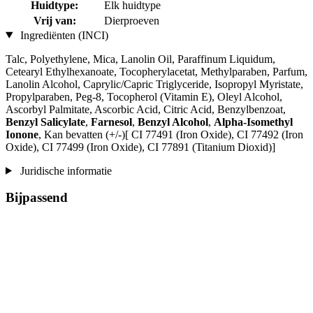
Huidtype:
Elk huidtype
Vrij van:
Dierproeven
Ingrediënten (INCI)
Talc, Polyethylene, Mica, Lanolin Oil, Paraffinum Liquidum,
Cetearyl Ethylhexanoate, Tocopherylacetat, Methylparaben, Parfum,
Lanolin Alcohol, Caprylic/Capric Triglyceride, Isopropyl Myristate,
Propylparaben, Peg-8, Tocopherol (Vitamin E), Oleyl Alcohol,
Ascorbyl Palmitate, Ascorbic Acid, Citric Acid, Benzylbenzoat,
Benzyl Salicylate
,
Farnesol
,
Benzyl Alcohol
,
Alpha-Isomethyl
Ionone
, Kan bevatten (+/-)[ CI 77491 (Iron Oxide), CI 77492 (Iron
Oxide), CI 77499 (Iron Oxide), CI 77891 (Titanium Dioxid)]
Juridische informatie
Bijpassend