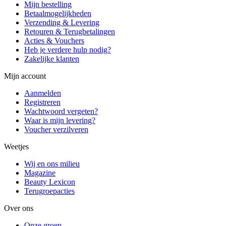
Mijn bestelling
Betaalmogelijkheden
Verzending & Levering
Retouren & Terugbetalingen
Acties & Vouchers
Heb je verdere hulp nodig?
Zakelijke klanten
Mijn account
Aanmelden
Registreren
Wachtwoord vergeten?
Waar is mijn levering?
Voucher verzilveren
Weetjes
Wij en ons milieu
Magazine
Beauty Lexicon
Terugroepacties
Over ons
Onze groep