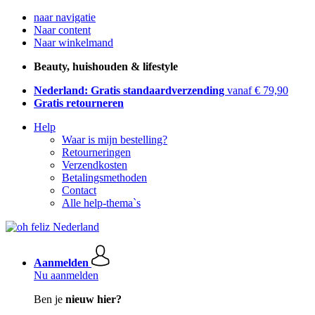
naar navigatie
Naar content
Naar winkelmand
Beauty, huishouden & lifestyle
Nederland: Gratis standaardverzending
vanaf € 79,90
Gratis retourneren
Help
Waar is mijn bestelling?
Retourneringen
Verzendkosten
Betalingsmethoden
Contact
Alle help-thema`s
Aanmelden
Nu aanmelden
Ben je
nieuw hier?