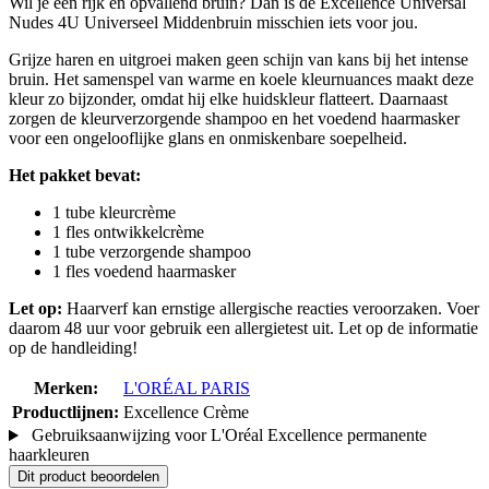
Wil je een rijk en opvallend bruin? Dan is de Excellence Universal
Nudes 4U Universeel Middenbruin misschien iets voor jou.
Grijze haren en uitgroei maken geen schijn van kans bij het intense
bruin. Het samenspel van warme en koele kleurnuances maakt deze
kleur zo bijzonder, omdat hij elke huidskleur flatteert. Daarnaast
zorgen de kleurverzorgende shampoo en het voedend haarmasker
voor een ongelooflijke glans en onmiskenbare soepelheid.
Het pakket bevat:
1 tube kleurcrème
1 fles ontwikkelcrème
1 tube verzorgende shampoo
1 fles voedend haarmasker
Let op:
Haarverf kan ernstige allergische reacties veroorzaken. Voer
daarom 48 uur voor gebruik een allergietest uit. Let op de informatie
op de handleiding!
Merken:
L'ORÉAL PARIS
Productlijnen:
Excellence Crème
Gebruiksaanwijzing voor L'Oréal Excellence permanente
haarkleuren
Dit product beoordelen