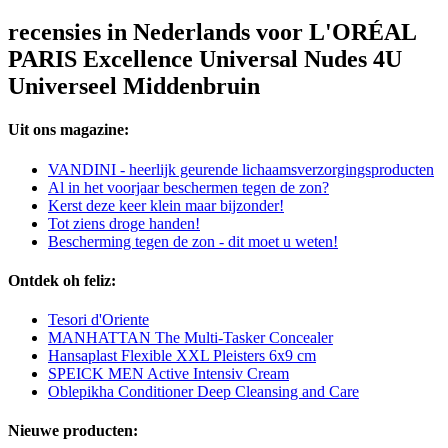
recensies in Nederlands voor L'ORÉAL
PARIS Excellence Universal Nudes 4U
Universeel Middenbruin
Uit ons magazine:
VANDINI - heerlijk geurende lichaamsverzorgingsproducten
Al in het voorjaar beschermen tegen de zon?
Kerst deze keer klein maar bijzonder!
Tot ziens droge handen!
Bescherming tegen de zon - dit moet u weten!
Ontdek oh feliz:
Tesori d'Oriente
MANHATTAN The Multi-Tasker Concealer
Hansaplast Flexible XXL Pleisters 6x9 cm
SPEICK MEN Active Intensiv Cream
Oblepikha Conditioner Deep Cleansing and Care
Nieuwe producten: