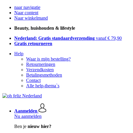
naar navigatie
Naar content
Naar winkelmand
Beauty, huishouden & lifestyle
Nederland: Gratis standaardverzending
vanaf € 79,90
Gratis retourneren
Help
Waar is mijn bestelling?
Retourneringen
Verzendkosten
Betalingsmethoden
Contact
Alle help-thema`s
Aanmelden
Nu aanmelden
Ben je
nieuw hier?