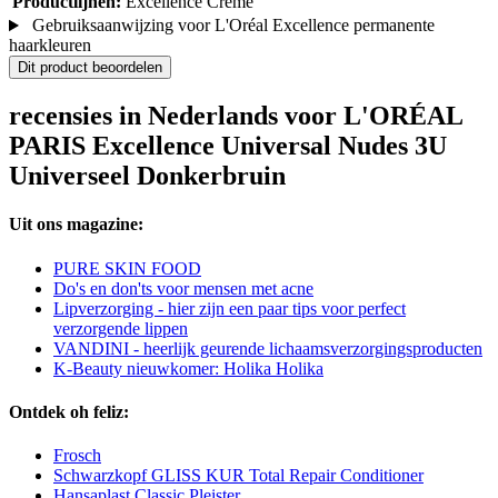
Productlijnen:
Excellence Crème
Gebruiksaanwijzing voor L'Oréal Excellence permanente
haarkleuren
Dit product beoordelen
recensies in Nederlands voor L'ORÉAL
PARIS Excellence Universal Nudes 3U
Universeel Donkerbruin
Uit ons magazine:
PURE SKIN FOOD
Do's en don'ts voor mensen met acne
Lipverzorging - hier zijn een paar tips voor perfect
verzorgende lippen
VANDINI - heerlijk geurende lichaamsverzorgingsproducten
K-Beauty nieuwkomer: Holika Holika
Ontdek oh feliz:
Frosch
Schwarzkopf GLISS KUR Total Repair Conditioner
Hansaplast Classic Pleister