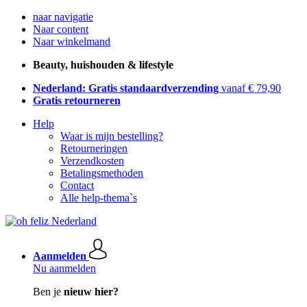
naar navigatie
Naar content
Naar winkelmand
Beauty, huishouden & lifestyle
Nederland: Gratis standaardverzending
vanaf € 79,90
Gratis retourneren
Help
Waar is mijn bestelling?
Retourneringen
Verzendkosten
Betalingsmethoden
Contact
Alle help-thema`s
Aanmelden
Nu aanmelden
Ben je
nieuw hier?