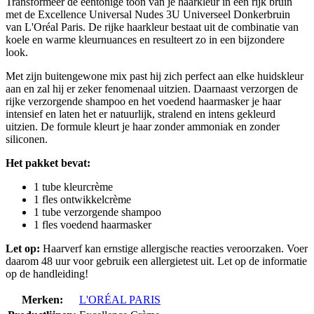
Transformeer de eentonige toon van je haarkleur in een rijk bruin
met de Excellence Universal Nudes 3U Universeel Donkerbruin
van L'Oréal Paris. De rijke haarkleur bestaat uit de combinatie van
koele en warme kleurnuances en resulteert zo in een bijzondere
look.
Met zijn buitengewone mix past hij zich perfect aan elke huidskleur
aan en zal hij er zeker fenomenaal uitzien. Daarnaast verzorgen de
rijke verzorgende shampoo en het voedend haarmasker je haar
intensief en laten het er natuurlijk, stralend en intens gekleurd
uitzien. De formule kleurt je haar zonder ammoniak en zonder
siliconen.
Het pakket bevat:
1 tube kleurcrème
1 fles ontwikkelcrème
1 tube verzorgende shampoo
1 fles voedend haarmasker
Let op:
Haarverf kan ernstige allergische reacties veroorzaken. Voer
daarom 48 uur voor gebruik een allergietest uit. Let op de informatie
op de handleiding!
Merken:
L'ORÉAL PARIS