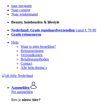
naar navigatie
Naar content
Naar winkelmand
Beauty, huishouden & lifestyle
Nederland: Gratis standaardverzending
vanaf € 79,90
Gratis retourneren
Help
Waar is mijn bestelling?
Retourneringen
Verzendkosten
Betalingsmethoden
Contact
Alle help-thema`s
Aanmelden
Nu aanmelden
Ben je
nieuw hier?