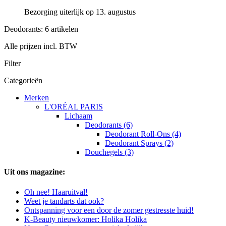
Bezorging uiterlijk op 13. augustus
Deodorants: 6 artikelen
Alle prijzen incl. BTW
Filter
Categorieën
Merken
L'ORÉAL PARIS
Lichaam
Deodorants (6)
Deodorant Roll-Ons (4)
Deodorant Sprays (2)
Douchegels (3)
Uit ons magazine:
Oh nee! Haaruitval!
Weet je tandarts dat ook?
Ontspanning voor een door de zomer gestresste huid!
K-Beauty nieuwkomer: Holika Holika