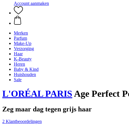
Account aanmaken
Merken
Parfum
Make-Up
Verzorging
Haar
K-Beauty
Heren
Baby & Kind
Huishouden
Sale
L'ORÉAL PARIS
Age Perfect P
Zeg maar dag tegen grijs haar
2 Klantbeoordelingen