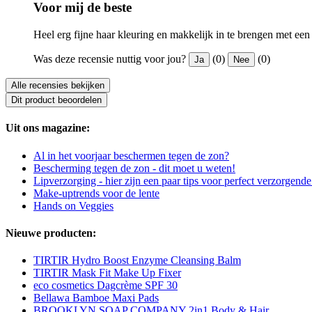
Voor mij de beste
Heel erg fijne haar kleuring en makkelijk in te brengen met ee
Was deze recensie nuttig voor jou?
(0)
(0)
Ja
Nee
Alle recensies bekijken
Dit product beoordelen
Uit ons magazine:
Al in het voorjaar beschermen tegen de zon?
Bescherming tegen de zon - dit moet u weten!
Lipverzorging - hier zijn een paar tips voor perfect verzorgende
Make-uptrends voor de lente
Hands on Veggies
Nieuwe producten:
TIRTIR Hydro Boost Enzyme Cleansing Balm
TIRTIR Mask Fit Make Up Fixer
eco cosmetics Dagcrème SPF 30
Bellawa Bamboe Maxi Pads
BROOKLYN SOAP COMPANY 2in1 Body & Hair