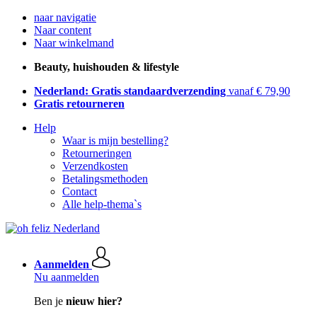
naar navigatie
Naar content
Naar winkelmand
Beauty, huishouden & lifestyle
Nederland: Gratis standaardverzending
vanaf € 79,90
Gratis retourneren
Help
Waar is mijn bestelling?
Retourneringen
Verzendkosten
Betalingsmethoden
Contact
Alle help-thema`s
Aanmelden
Nu aanmelden
Ben je
nieuw hier?