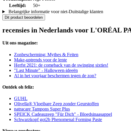
Leeftijd:
50+
Belangrijke informatie voor niet-Duitstalige klanten
Dit product beoordelen
recensies in Nederlands voor L'ORÉAL PA
Uit ons magazine:
Zonbescherming: Mythes & Feiten
Make-uptrends voor de lente
Herfst 2021: de comeback van de swinging sixties!
"Last Minute" - Halloween-ideeën
Al in het voorjaar beschermen tegen de zon?
Ontdek oh feliz:
GUHL
Olivella® Vloeibare Zeep zonder Geurstoffen
natracare Tampons Super Plus
SPEICK Cadeauzeep "Für Dich" - Bloedsinaasappel
Schwarzkopf got2b Phenomenal Forming Paste
Nieuwe producten: