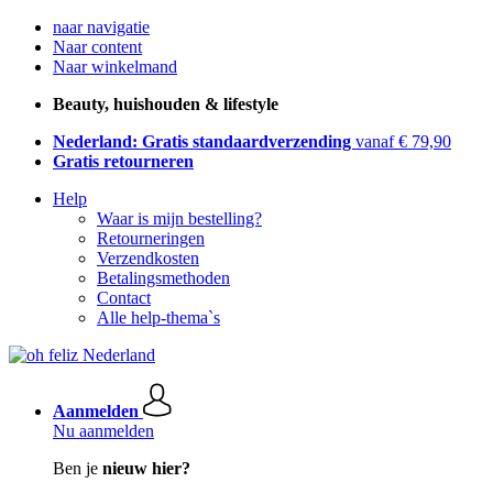
naar navigatie
Naar content
Naar winkelmand
Beauty, huishouden & lifestyle
Nederland: Gratis standaardverzending
vanaf € 79,90
Gratis retourneren
Help
Waar is mijn bestelling?
Retourneringen
Verzendkosten
Betalingsmethoden
Contact
Alle help-thema`s
Aanmelden
Nu aanmelden
Ben je
nieuw hier?