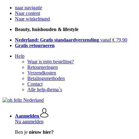
naar navigatie
Naar content
Naar winkelmand
Beauty, huishouden & lifestyle
Nederland: Gratis standaardverzending
vanaf € 79,90
Gratis retourneren
Help
Waar is mijn bestelling?
Retourneringen
Verzendkosten
Betalingsmethoden
Contact
Alle help-thema`s
Aanmelden
Nu aanmelden
Ben je
nieuw hier?