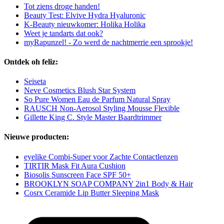
Tot ziens droge handen!
Beauty Test: Elvive Hydra Hyaluronic
K-Beauty nieuwkomer: Holika Holika
Weet je tandarts dat ook?
myRapunzel! - Zo werd de nachtmerrie een sprookje!
Ontdek oh feliz:
Seiseta
Neve Cosmetics Blush Star System
So Pure Women Eau de Parfum Natural Spray
RAUSCH Non-Aerosol Styling Mousse Flexible
Gillette King C. Style Master Baardtrimmer
Nieuwe producten:
eyelike Combi-Super voor Zachte Contactlenzen
TIRTIR Mask Fit Aura Cushion
Biosolis Sunscreen Face SPF 50+
BROOKLYN SOAP COMPANY 2in1 Body & Hair
Cosrx Ceramide Lip Butter Sleeping Mask