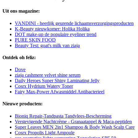
Uit ons magazine:
VANDINI - heerlijk geurende lichaamsverzorgingsproducten
K-Beauty nieuwkomer: Holika Holika
DOT make-up de populaire eyeliner trend
PURE SKIN FOOD
Beauty Test: goat's milk van ziaja
Ontdek oh feliz:
Dove
ziaja cashmere velvet shine serum
Daily Heroes Super Shiny Laminating Jelly
Cosrx Hydrium Watery Toner
Fairy Max-Power Afwasmiddel Antibacterieel
Nieuwe producten:
Bioniq Repair-Tandpasta Tandvlees-Bescherming
Verstevigende Nachtcrème - Granaatappel & Maca-peptiden
Super Leaves MEN 2in1 Shampoo & Body Wash Scalp Care
Cosrx Propolis Light Ampoule