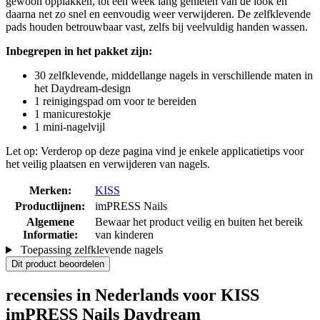
gewoon opplakken, tot een week lang genieten van de look en
daarna net zo snel en eenvoudig weer verwijderen. De zelfklevende
pads houden betrouwbaar vast, zelfs bij veelvuldig handen wassen.
Inbegrepen in het pakket zijn:
30 zelfklevende, middellange nagels in verschillende maten in
het Daydream-design
1 reinigingspad om voor te bereiden
1 manicurestokje
1 mini-nagelvijl
Let op: Verderop op deze pagina vind je enkele applicatietips voor
het veilig plaatsen en verwijderen van nagels.
Merken:
KISS
Productlijnen:
imPRESS Nails
Algemene
Bewaar het product veilig en buiten het bereik
Informatie:
van kinderen
Toepassing zelfklevende nagels
Dit product beoordelen
recensies in Nederlands voor KISS
imPRESS Nails Daydream