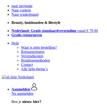
naar navigatie
Naar content
Naar winkelmand
Beauty, huishouden & lifestyle
Nederland: Gratis standaardverzending
vanaf € 79,90
Gratis retourneren
Help
Waar is mijn bestelling?
Retourneringen
Verzendkosten
Betalingsmethoden
Contact
Alle help-thema`s
Aanmelden
Nu aanmelden
Ben je
nieuw hier?