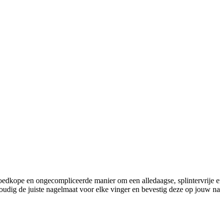
kope en ongecompliceerde manier om een alledaagse, splintervrije en p
dig de juiste nagelmaat voor elke vinger en bevestig deze op jouw nat