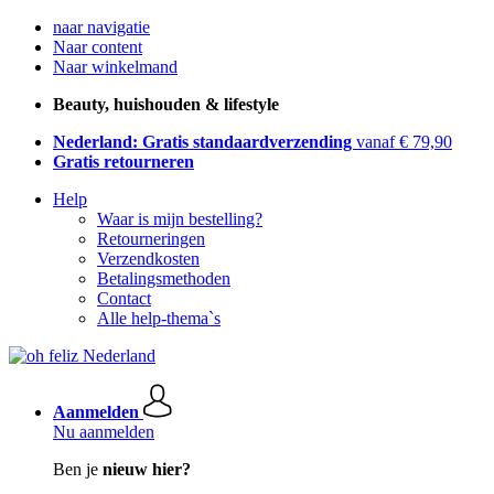
naar navigatie
Naar content
Naar winkelmand
Beauty, huishouden & lifestyle
Nederland: Gratis standaardverzending
vanaf € 79,90
Gratis retourneren
Help
Waar is mijn bestelling?
Retourneringen
Verzendkosten
Betalingsmethoden
Contact
Alle help-thema`s
Aanmelden
Nu aanmelden
Ben je
nieuw hier?