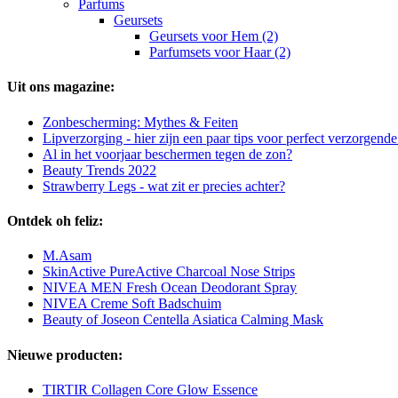
Parfums
Geursets
Geursets voor Hem (2)
Parfumsets voor Haar (2)
Uit ons magazine:
Zonbescherming: Mythes & Feiten
Lipverzorging - hier zijn een paar tips voor perfect verzorgende
Al in het voorjaar beschermen tegen de zon?
Beauty Trends 2022
Strawberry Legs - wat zit er precies achter?
Ontdek oh feliz:
M.Asam
SkinActive PureActive Charcoal Nose Strips
NIVEA MEN Fresh Ocean Deodorant Spray
NIVEA Creme Soft Badschuim
Beauty of Joseon Centella Asiatica Calming Mask
Nieuwe producten:
TIRTIR Collagen Core Glow Essence