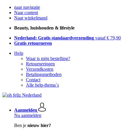
naar navigatie
Naar content
Naar winkelmand
Beauty, huishouden & lifestyle
Nederland: Gratis standaardverzending
vanaf € 79,90
Gratis retourneren
Help
Waar is mijn bestelling?
Retourneringen
Verzendkosten
Betalingsmethoden
Contact
Alle help-thema`s
Aanmelden
Nu aanmelden
Ben je
nieuw hier?