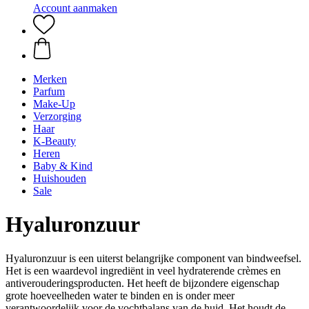
Account aanmaken
Merken
Parfum
Make-Up
Verzorging
Haar
K-Beauty
Heren
Baby & Kind
Huishouden
Sale
Hyaluronzuur
Hyaluronzuur is een uiterst belangrijke component van bindweefsel.
Het is een waardevol ingrediënt in veel hydraterende crèmes en
antiverouderingsproducten. Het heeft de bijzondere eigenschap
grote hoeveelheden water te binden en is onder meer
verantwoordelijk voor de vochtbalans van de huid. Het houdt de