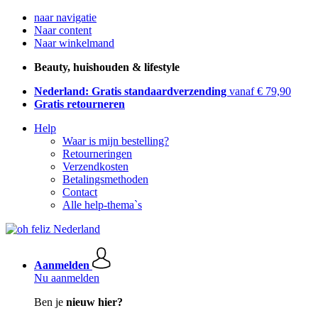
naar navigatie
Naar content
Naar winkelmand
Beauty, huishouden & lifestyle
Nederland: Gratis standaardverzending
vanaf € 79,90
Gratis retourneren
Help
Waar is mijn bestelling?
Retourneringen
Verzendkosten
Betalingsmethoden
Contact
Alle help-thema`s
Aanmelden
Nu aanmelden
Ben je
nieuw hier?