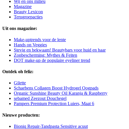
Wij en ons milieu
Magazine
Beauty Lexicon
Terugroepacties
Uit ons magazine:
Make-uptrends voor de lente
Hands on Veggies
Stevig en bekwaam! Beautybars voor huid en haar
Zonbescherming: Mythes & Feiten
DOT make-up de populaire eyeliner trend
Ontdek oh feliz:
Gilette
Schaebens Collagen Boost Hydrogel Oogpads
Organic Sunshine Beauty Oil Karanja & Raspberry
sebamed Zeezout Douchegel
Pampers Premium Protection Luiers, Maat 6
Nieuwe producten:
Bioniq Repair-Tandpasta Sensitive acuut