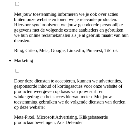
Met jouw toestemming informeren we je ook over acties
buiten onze website en tonen we je relevante producten.
Hiervoor synchroniseren we jouw gecodeerde persoonlijke
gegevens met de volgende externe aanbieders en gebruiken
we hun online reclamekanalen als je al gebruik maakt van hun
diensten:
Bing, Criteo, Meta, Google, LinkedIn, Pinterest, TikTok
Marketing
Door deze diensten te accepteren, kunnen we advertenties,
gesponsorde inhoud of kortingsacties voor onze website of
producten weergeven op basis van jouw surf- en
winkelgedrag en het succes hiervan meten. Met jouw
toestemming gebruiken we de volgende diensten van derden
op deze website:
Meta-Pixel, Microsoft Advertising, Klikgebaseerde
productaanbevelingen, Ads Defender