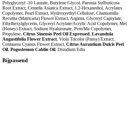
Polyglyceryl -10 Laurate, Butylene Glycol, Paeonia Suffruticosa
Root Extract, Centella Asiatica Extract, 1.2-Hexanediol, Acrylates
Copolymer, Pearl Extract, Hydroxyethyl Cellulose, Chamomilla
Recutita (Matricaria) Flower Extract, Arginin, Glyceryl Caprylate,
Ethylhexylglycerin, Glyceryl Acrylate/Acrylic Acid Copolymer, Mel
(Honey) Extract, Sodium Hyaluronate, Pvm/Ma Copolymer,
Propylene,
Citrus Sinensis Peel Oil Expressed
,
Lavandula
Angustifolia Flower Extract
, Viola Tricolor (Pansy) Extract,
Centaurea Cyanus Flower Extract,
Citrus Aurantium Dulcis Peel
Oil
,
Pogostemon Cablin Oil
, Disodium Edta
Bijpassend