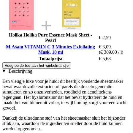
Holika Holika Pure Essence Mask Sheet -
€ 2,59
Pearl
M.Asam VITAMIN C 3 Minutes Exfoliating
€ 3,09
Mask, 10 ml
(€ 309,00 / l)
Totaalprijs:
€ 5,68
Voeg beide toe aan het winkelmandje
Beschrijving
Een vleugje luxe voor je huid: dit heerlijk voedende sheetmasker
bevat waardevolle extracten uit parels die de celregeneratie
stimuleren en zo onzuiverheden, roodheid en acnelittekens
tegengaan. Het hyaluronzuur dat het bevat hydrateert de huid en
maakt het van binnenuit voller, terwijl honing zorgt voor een zacht
gevoel.
Dankzij de ultradunne stof van het sheetmasker sluit het bijzonder
strak aan, waardoor de ingrediënten sneller door de huid kunnen
worden opgenomen.