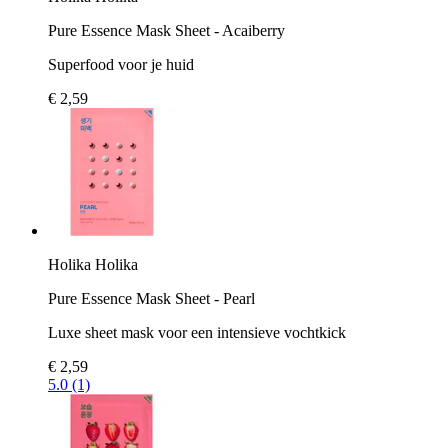
Pure Essence Mask Sheet - Acaiberry
Superfood voor je huid
€ 2,59
Holika Holika
Pure Essence Mask Sheet - Pearl
Luxe sheet mask voor een intensieve vochtkick
€ 2,59
5.0 (1)