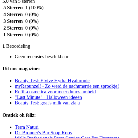
5,0
van 5 sterren
5 Sterren
1
(100%)
4 Sterren
0
(0%)
3 Sterren
0
(0%)
2 Sterren
0
(0%)
1 Sterren
0
(0%)
1
Beoordeling
Geen recensies beschikbaar
Uit ons magazine:
Beauty Test: Elvive Hydra Hyaluronic
myRapunzel! - Zo werd de nachtmerrie een sprookje!
Refill-cosmetica voor meer duurzaamheid
"Last Minute" - Halloween-ideeën
Beauty Test: goat's milk van ziaja
Ontdek oh feliz:
Terra Naturi
Dr. Bronner's Bar Soap Roos