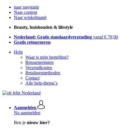
naar navigatie
Naar content
Naar winkelmand
Beauty, huishouden & lifestyle
Nederland: Gratis standaardverzending
vanaf € 79,90
Gratis retourneren
Help
Waar is mijn bestelling?
Retourneringen
Verzendkosten
Betalingsmethoden
Contact
Alle help-thema`s
Aanmelden
Nu aanmelden
Ben je
nieuw hier?