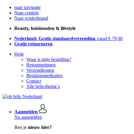
naar navigatie
Naar content
Naar winkelmand
Beauty, huishouden & lifestyle
Nederland: Gratis standaardverzending
vanaf € 79,90
Gratis retourneren
Help
Waar is mijn bestelling?
Retourneringen
Verzendkosten
Betalingsmethoden
Contact
Alle help-thema`s
Aanmelden
Nu aanmelden
Ben je
nieuw hier?