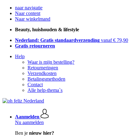
naar navigatie
Naar content
Naar winkelmand
Beauty, huishouden & lifestyle
Nederland: Gratis standaardverzending
vanaf € 79,90
Gratis retourneren
Help
Waar is mijn bestelling?
Retourneringen
Verzendkosten
Betalingsmethoden
Contact
Alle help-thema`s
Aanmelden
Nu aanmelden
Ben je
nieuw hier?