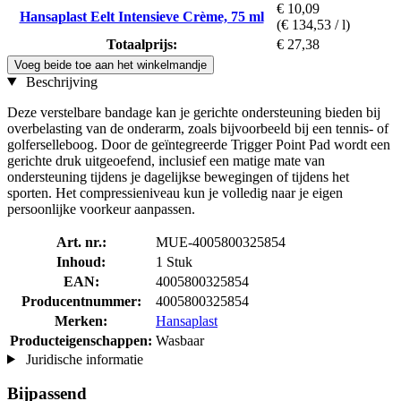
€ 10,09
Hansaplast Eelt Intensieve Crème, 75 ml
(€ 134,53 / l)
Totaalprijs:
€ 27,38
Voeg beide toe aan het winkelmandje
Beschrijving
Deze verstelbare bandage kan je gerichte ondersteuning bieden bij
overbelasting van de onderarm, zoals bijvoorbeeld bij een tennis- of
golferselleboog. Door de geïntegreerde Trigger Point Pad wordt een
gerichte druk uitgeoefend, inclusief een matige mate van
ondersteuning tijdens je dagelijkse bewegingen of tijdens het
sporten. Het compressieniveau kun je volledig naar je eigen
persoonlijke voorkeur aanpassen.
Art. nr.:
MUE-4005800325854
Inhoud:
1 Stuk
EAN:
4005800325854
Producentnummer:
4005800325854
Merken:
Hansaplast
Producteigenschappen:
Wasbaar
Juridische informatie
Bijpassend