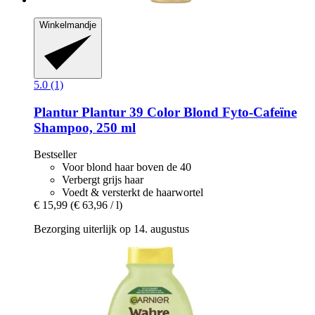
Winkelmandje
5.0 (1)
Plantur
Plantur 39 Color Blond Fyto-​Cafeïne
Shampoo, 250 ml
Bestseller
Voor blond haar boven de 40
Verbergt grijs haar
Voedt & versterkt de haarwortel
€ 15,99
(€ 63,96 / l)
Bezorging uiterlijk op 14. augustus