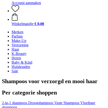
Account aanmaken
Winkelmandje
€ 0,00
Merken
Parfum
Make-Up
Verzorging
Haar
K-Beauty
Heren
Baby & Kind
Huishouden
Sale
Shampoos voor verzorgd en mooi haar
Per categorie shoppen
2-in-1 shampoos
Droogshampoos
Vaste Shampoos
Vloeibare
shampoos