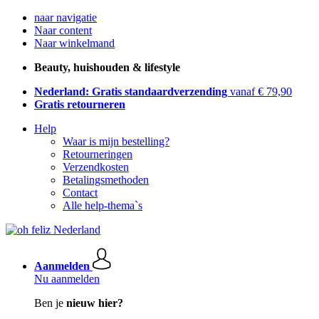
naar navigatie
Naar content
Naar winkelmand
Beauty, huishouden & lifestyle
Nederland: Gratis standaardverzending
vanaf € 79,90
Gratis retourneren
Help
Waar is mijn bestelling?
Retourneringen
Verzendkosten
Betalingsmethoden
Contact
Alle help-thema`s
Aanmelden
Nu aanmelden
Ben je
nieuw hier?