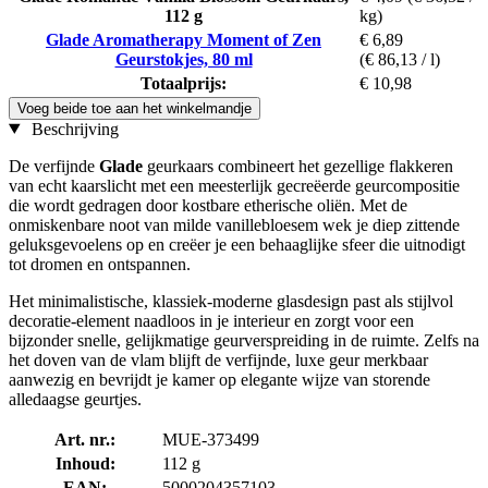
112 g
kg)
Glade Aromatherapy Moment of Zen
€ 6,89
Geurstokjes, 80 ml
(€ 86,13 / l)
Totaalprijs:
€ 10,98
Voeg beide toe aan het winkelmandje
Beschrijving
De verfijnde
Glade
geurkaars combineert het gezellige flakkeren
van echt kaarslicht met een meesterlijk gecreëerde geurcompositie
die wordt gedragen door kostbare etherische oliën. Met de
onmiskenbare noot van milde vanillebloesem wek je diep zittende
geluksgevoelens op en creëer je een behaaglijke sfeer die uitnodigt
tot dromen en ontspannen.
Het minimalistische, klassiek-moderne glasdesign past als stijlvol
decoratie-element naadloos in je interieur en zorgt voor een
bijzonder snelle, gelijkmatige geurverspreiding in de ruimte. Zelfs na
het doven van de vlam blijft de verfijnde, luxe geur merkbaar
aanwezig en bevrijdt je kamer op elegante wijze van storende
alledaagse geurtjes.
Art. nr.:
MUE-373499
Inhoud:
112 g
EAN:
5000204357103