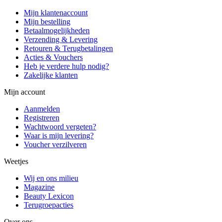
Mijn klantenaccount
Mijn bestelling
Betaalmogelijkheden
Verzending & Levering
Retouren & Terugbetalingen
Acties & Vouchers
Heb je verdere hulp nodig?
Zakelijke klanten
Mijn account
Aanmelden
Registreren
Wachtwoord vergeten?
Waar is mijn levering?
Voucher verzilveren
Weetjes
Wij en ons milieu
Magazine
Beauty Lexicon
Terugroepacties
Over ons