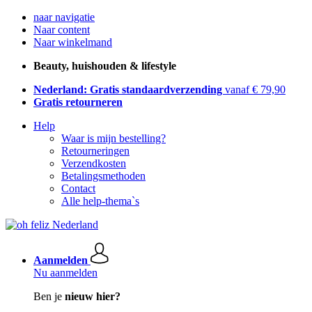
naar navigatie
Naar content
Naar winkelmand
Beauty, huishouden & lifestyle
Nederland: Gratis standaardverzending
vanaf € 79,90
Gratis retourneren
Help
Waar is mijn bestelling?
Retourneringen
Verzendkosten
Betalingsmethoden
Contact
Alle help-thema`s
Aanmelden
Nu aanmelden
Ben je
nieuw hier?