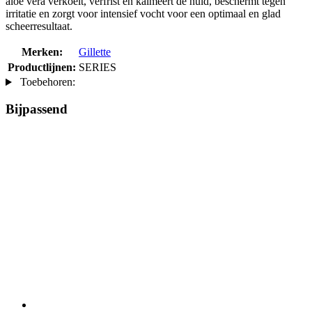
aloë vera verkoelt, verfrist en kalmeert de huid, beschermt tegen
irritatie en zorgt voor intensief vocht voor een optimaal en glad
scheerresultaat.
Merken:
Gillette
Productlijnen:
SERIES
Toebehoren:
Bijpassend