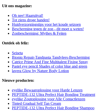
Uit ons magazine:
Oh nee! Haaruitval!
Tot ziens droge handen!
Huidverzorgingstips voor het koude seizoen
Bescherming tegen de zon - dit moet u weten!
Zonbescherming: Mythes & Feiten
Ontdek oh feliz:
Seiseta
Bioniq Repair-Tandpasta Tandvlees-Bescherming
Catrice Prime And Fine Multitalent Fixing Spray
Pastel eye pencil Shades of color blue and green
lavera Glow by Nature Body Lotion
Nieuwe producten:
eyelike Bewaaroplossing voor Harde Lenzen
PEPTIDE-132 Ultra Perfect Hair Bonding Treatment
eyelike Zoutoplossing voor Alle Contactlenzen
Tinted Gradual Self Tan Cream
PEPTIDE-132 Ultra Perfect Hair Bonding Shampoo