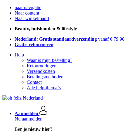
naar navigatie
Naar content
Naar winkelmand
Beauty, huishouden & lifestyle
Nederland: Gratis standaardverzending
vanaf € 79,90
Gratis retourneren
Help
Waar is mijn bestelling?
Retourneringen
Verzendkosten
Betalingsmethoden
Contact
Alle help-thema`s
Aanmelden
Nu aanmelden
Ben je
nieuw hier?