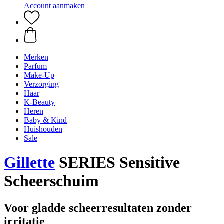
Account aanmaken
Merken
Parfum
Make-Up
Verzorging
Haar
K-Beauty
Heren
Baby & Kind
Huishouden
Sale
Gillette
SERIES Sensitive
Scheerschuim
Voor gladde scheerresultaten zonder
irritatie