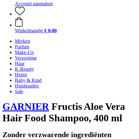
Account aanmaken
Winkelmandje
€ 0,00
Merken
Parfum
Make-Up
Verzorging
Haar
K-Beauty
Heren
Baby & Kind
Huishouden
Sale
GARNIER
Fructis Aloe Vera
Hair Food Shampoo, 400 ml
Zonder verzwarende ingrediënten