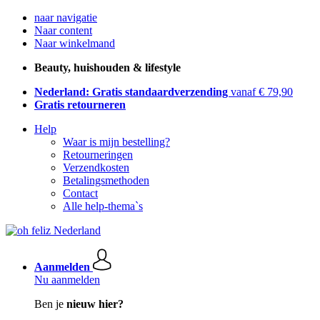
naar navigatie
Naar content
Naar winkelmand
Beauty, huishouden & lifestyle
Nederland: Gratis standaardverzending
vanaf € 79,90
Gratis retourneren
Help
Waar is mijn bestelling?
Retourneringen
Verzendkosten
Betalingsmethoden
Contact
Alle help-thema`s
Aanmelden
Nu aanmelden
Ben je
nieuw hier?