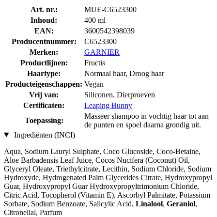
Art. nr.:
MUE-C6523300
Inhoud:
400 ml
EAN:
3600542398039
Producentnummer:
C6523300
Merken:
GARNIER
Productlijnen:
Fructis
Haartype:
Normaal haar, Droog haar
Producteigenschappen:
Vegan
Vrij van:
Siliconen, Dierproeven
Certificaten:
Leaping Bunny
Masseer shampoo in vochtig haar tot aan
Toepassing:
de punten en spoel daarna grondig uit.
Ingrediënten (INCI)
Aqua, Sodium Lauryl Sulphate, Coco Glucoside, Coco-Betaine,
Aloe Barbadensis Leaf Juice, Cocos Nucifera (Coconut) Oil,
Glyceryl Oleate, Triethylcitrate, Lecithin, Sodium Chloride, Sodium
Hydroxyde, Hydrogenated Palm Glycerides Citrate, Hydroxypropyl
Guar, Hydroxypropyl Guar Hydroxypropyltrimonium Chloride,
Citric Acid, Tocopherol (Vitamin E), Ascorbyl Palmitate, Potassium
Sorbate, Sodium Benzoate, Salicylic Acid,
Linalool
,
Geraniol
,
Citronellal, Parfum