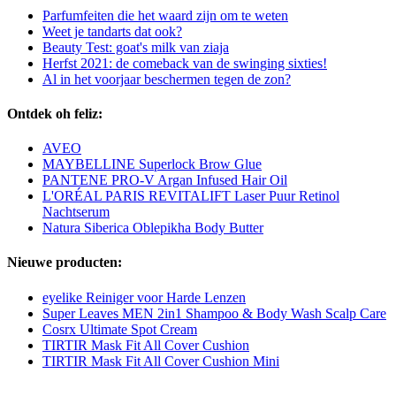
Parfumfeiten die het waard zijn om te weten
Weet je tandarts dat ook?
Beauty Test: goat's milk van ziaja
Herfst 2021: de comeback van de swinging sixties!
Al in het voorjaar beschermen tegen de zon?
Ontdek oh feliz:
AVEO
MAYBELLINE Superlock Brow Glue
PANTENE PRO-V Argan Infused Hair Oil
L'ORÉAL PARIS REVITALIFT Laser Puur Retinol
Nachtserum
Natura Siberica Oblepikha Body Butter
Nieuwe producten:
eyelike Reiniger voor Harde Lenzen
Super Leaves MEN 2in1 Shampoo & Body Wash Scalp Care
Cosrx Ultimate Spot Cream
TIRTIR Mask Fit All Cover Cushion
TIRTIR Mask Fit All Cover Cushion Mini