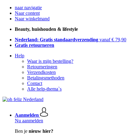
naar navigatie
Naar content
Naar winkelmand
Beauty, huishouden & lifestyle
Nederland: Gratis standaardverzending
vanaf € 79,90
Gratis retourneren
Help
Waar is mijn bestelling?
Retourneringen
Verzendkosten
Betalingsmethoden
Contact
Alle help-thema`s
Aanmelden
Nu aanmelden
Ben je
nieuw hier?