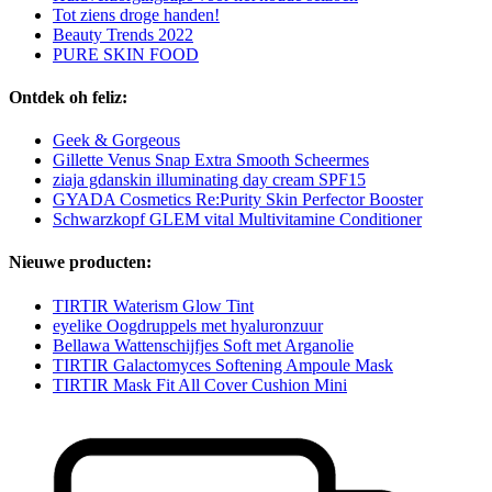
Tot ziens droge handen!
Beauty Trends 2022
PURE SKIN FOOD
Ontdek oh feliz:
Geek & Gorgeous
Gillette Venus Snap Extra Smooth Scheermes
ziaja gdanskin illuminating day cream SPF15
GYADA Cosmetics Re:Purity Skin Perfector Booster
Schwarzkopf GLEM vital Multivitamine Conditioner
Nieuwe producten:
TIRTIR Waterism Glow Tint
eyelike Oogdruppels met hyaluronzuur
Bellawa Wattenschijfjes Soft met Arganolie
TIRTIR Galactomyces Softening Ampoule Mask
TIRTIR Mask Fit All Cover Cushion Mini