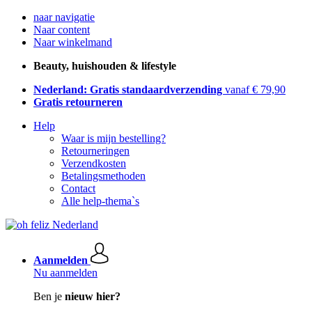
naar navigatie
Naar content
Naar winkelmand
Beauty, huishouden & lifestyle
Nederland: Gratis standaardverzending
vanaf € 79,90
Gratis retourneren
Help
Waar is mijn bestelling?
Retourneringen
Verzendkosten
Betalingsmethoden
Contact
Alle help-thema`s
Aanmelden
Nu aanmelden
Ben je
nieuw hier?