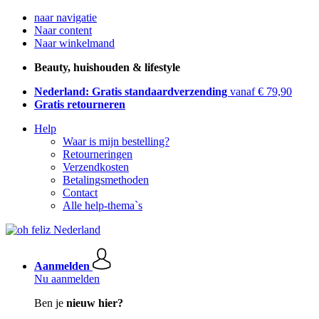
naar navigatie
Naar content
Naar winkelmand
Beauty, huishouden & lifestyle
Nederland: Gratis standaardverzending
vanaf € 79,90
Gratis retourneren
Help
Waar is mijn bestelling?
Retourneringen
Verzendkosten
Betalingsmethoden
Contact
Alle help-thema`s
Aanmelden
Nu aanmelden
Ben je
nieuw hier?