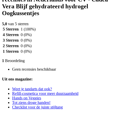
Vera Blijf gehydrateerd hydrogel
Oogkussentjes
5,0
van 5 sterren
5 Sterren
1
(100%)
4 Sterren
0
(0%)
3 Sterren
0
(0%)
2 Sterren
0
(0%)
1 Sterren
0
(0%)
1
Beoordeling
Geen recensies beschikbaar
Uit ons magazine:
Weet je tandarts dat ook?
Refill-cosmetica voor meer duurzaamheid
Hands on Veggies
Tot ziens droge handen!
Checklist voor de juiste stijltang