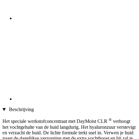
Beschrijving
®
Het speciale werkstofconcentraat met DayMoist CLR
verhoogt
het vochtgehalte van de huid langdurig. Het hyaluronzuur verstevigt
en verzacht de huid. De lichte formule trekt snel in. Verwen je huid
naast de dagelijkse verzorging met de extra vochtboost en hij zal je