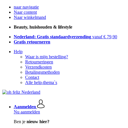
naar navigatie
Naar content
Naar winkelmand
Beauty, huishouden & lifestyle
Nederland: Gratis standaardverzending
vanaf € 79,90
Gratis retourneren
Help
Waar is mijn bestelling?
Retourneringen
Verzendkosten
Betalingsmethoden
Contact
Alle help-thema`s
Aanmelden
Nu aanmelden
Ben je
nieuw hier?