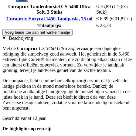
Curaprox Tandenborstel CS 5460 Ultra
€ 16,89
(€ 5,63 /
Soft, 3 Stuks
Stuk)
Curaprox Enzycal 1450 Tandpasta, 75 ml
€ 6,89
(€ 91,87 / l)
Totaalprijs:
€ 23,78
Voeg beide toe aan het winkelmandje
Beschrijving
Met de
Curaprox
CS 5460 Ultra Soft
ervaar je een dagelijkse
reiniging die simpelweg goed aanvoelt. Het geheim zit in de 5.460
extreem fijne Curen®-filamenten, die zo dicht op elkaar staan dat ze
een uiterst efficiënt oppervlak vormen. Zo verwijder je tandplak
grondig, terwijl je tandvlees geniet van de zachte textuur.
De compacte, licht schuine borstelkop zorgt ervoor dat je zelfs de
lastige plekken in de mond moeiteloos bereikt. Dankzij de
praktische achtkantige handgreep ligt de borstel bijna vanzelf in de
juiste hoek in je hand. Deze set biedt je direct drie van deze
Zwitserse designstukken, zodat je voor de komende tijd uitstekend
bent uitgerust!
Geschikt vanaf 12 jaar.
De highlights op een rij: