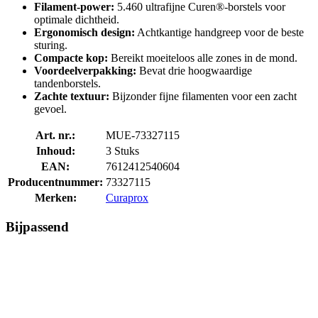
Filament-power:
5.460 ultrafijne Curen®-borstels voor
optimale dichtheid.
Ergonomisch design:
Achtkantige handgreep voor de beste
sturing.
Compacte kop:
Bereikt moeiteloos alle zones in de mond.
Voordeelverpakking:
Bevat drie hoogwaardige
tandenborstels.
Zachte textuur:
Bijzonder fijne filamenten voor een zacht
gevoel.
Art. nr.:
MUE-73327115
Inhoud:
3 Stuks
EAN:
7612412540604
Producentnummer:
73327115
Merken:
Curaprox
Bijpassend