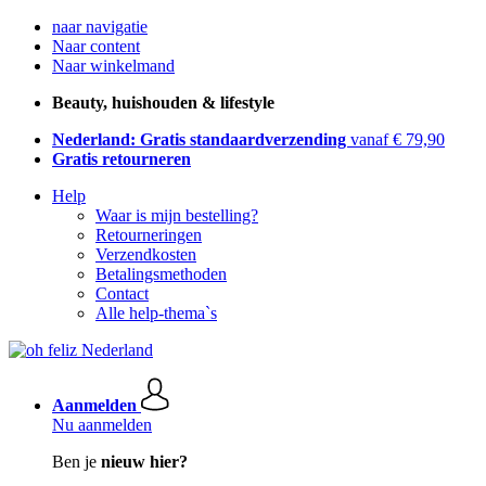
naar navigatie
Naar content
Naar winkelmand
Beauty, huishouden & lifestyle
Nederland: Gratis standaardverzending
vanaf € 79,90
Gratis retourneren
Help
Waar is mijn bestelling?
Retourneringen
Verzendkosten
Betalingsmethoden
Contact
Alle help-thema`s
Aanmelden
Nu aanmelden
Ben je
nieuw hier?