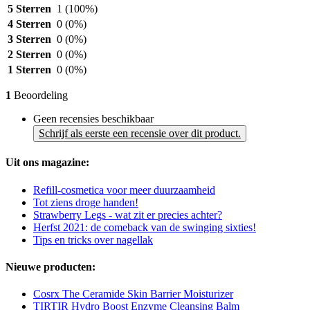
5 Sterren
1
(100%)
4 Sterren
0
(0%)
3 Sterren
0
(0%)
2 Sterren
0
(0%)
1 Sterren
0
(0%)
1
Beoordeling
Geen recensies beschikbaar
Schrijf als eerste een recensie over dit product.
Uit ons magazine:
Refill-cosmetica voor meer duurzaamheid
Tot ziens droge handen!
Strawberry Legs - wat zit er precies achter?
Herfst 2021: de comeback van de swinging sixties!
Tips en tricks over nagellak
Nieuwe producten:
Cosrx The Ceramide Skin Barrier Moisturizer
TIRTIR Hydro Boost Enzyme Cleansing Balm