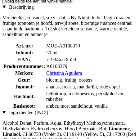
Voeg beide toe aan het winkelmandje
Beschrijving
Verleidelijk, sensueel, sexy - dat is By Night. In het begin draaien
fruitige topnoten je hoofd, terwijl zoete, bloemige nuances centraal
staan in de hartnoten. Tot slot verleiden sensuele, warme vanille,
sandelhout en amber je.
Art. nr.:
MUE-A0108379
Inhoud:
50 ml
EAN:
719346218559
Producentnummer:
A0108379
Merken:
Christina Aguilera
Geur:
bloemig, fruitig, oosters
Topnoot:
ananas, freesia, mandarijn, rode appel
heliotroop, meibloesems, perzikbloesem,
Hartnoot:
rabarber
Basisnoot:
amber, mos, sandelhout, vanille
Ingrediënten (INCI)
Alcohol Denat, Parfum, Aqua, Ethylhexyl Methoxycinnamate,
Diethylamino Hydroxybenzoyl Hexyl Benzoate, Bht,
Limonene
,
Linalool
, CI 60730 (Violet 2), CI 19140 (Yellow 5), CI 17200 (Red