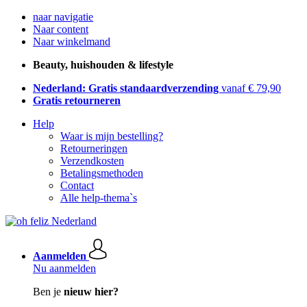
naar navigatie
Naar content
Naar winkelmand
Beauty, huishouden & lifestyle
Nederland: Gratis standaardverzending
vanaf € 79,90
Gratis retourneren
Help
Waar is mijn bestelling?
Retourneringen
Verzendkosten
Betalingsmethoden
Contact
Alle help-thema`s
Aanmelden
Nu aanmelden
Ben je
nieuw hier?