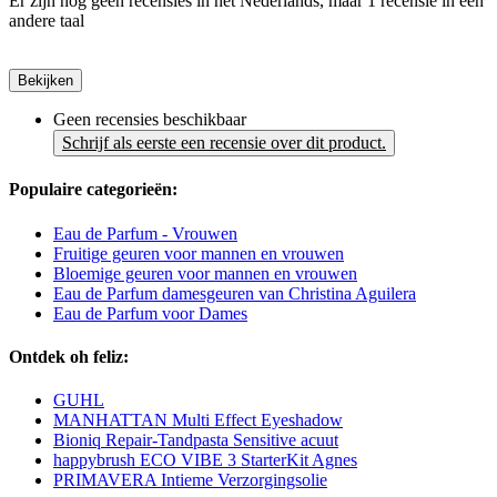
Er zijn nog geen recensies in het Nederlands, maar 1 recensie in een
andere taal
Bekijken
Geen recensies beschikbaar
Schrijf als eerste een recensie over dit product.
Populaire categorieën:
Eau de Parfum - Vrouwen
Fruitige geuren voor mannen en vrouwen
Bloemige geuren voor mannen en vrouwen
Eau de Parfum damesgeuren van Christina Aguilera
Eau de Parfum voor Dames
Ontdek oh feliz:
GUHL
MANHATTAN Multi Effect Eyeshadow
Bioniq Repair-Tandpasta Sensitive acuut
happybrush ECO VIBE 3 StarterKit Agnes
PRIMAVERA Intieme Verzorgingsolie