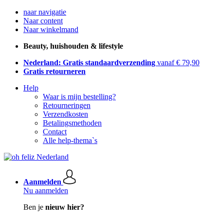
naar navigatie
Naar content
Naar winkelmand
Beauty, huishouden & lifestyle
Nederland: Gratis standaardverzending
vanaf € 79,90
Gratis retourneren
Help
Waar is mijn bestelling?
Retourneringen
Verzendkosten
Betalingsmethoden
Contact
Alle help-thema`s
Aanmelden
Nu aanmelden
Ben je
nieuw hier?