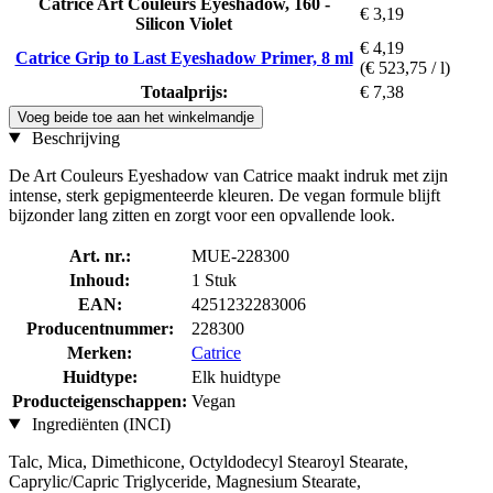
Catrice Art Couleurs Eyeshadow, 160 -
€ 3,19
Silicon Violet
€ 4,19
Catrice Grip to Last Eyeshadow Primer, 8 ml
(€ 523,75 / l)
Totaalprijs:
€ 7,38
Voeg beide toe aan het winkelmandje
Beschrijving
De Art Couleurs Eyeshadow van Catrice maakt indruk met zijn
intense, sterk gepigmenteerde kleuren. De vegan formule blijft
bijzonder lang zitten en zorgt voor een opvallende look.
Art. nr.:
MUE-228300
Inhoud:
1 Stuk
EAN:
4251232283006
Producentnummer:
228300
Merken:
Catrice
Huidtype:
Elk huidtype
Producteigenschappen:
Vegan
Ingrediënten (INCI)
Talc, Mica, Dimethicone, Octyldodecyl Stearoyl Stearate,
Caprylic/Capric Triglyceride, Magnesium Stearate,