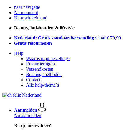
naar navigatie
Naar content
Naar winkelmand
Beauty, huishouden & lifestyle
Nederland: Gratis standaardverzending
vanaf € 79,90
Gratis retourneren
Help
Waar is mijn bestelling?
Retourneringen
Verzendkosten
Betalingsmethoden
Contact
Alle help-thema`s
Aanmelden
Nu aanmelden
Ben je
nieuw hier?