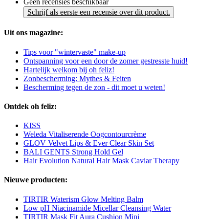
Geen recensies beschikbaar
Schrijf als eerste een recensie over dit product.
Uit ons magazine:
Tips voor "wintervaste" make-up
Ontspanning voor een door de zomer gestresste huid!
Hartelijk welkom bij oh feliz!
Zonbescherming: Mythes & Feiten
Bescherming tegen de zon - dit moet u weten!
Ontdek oh feliz:
KISS
Weleda Vitaliserende Oogcontourcrème
GLOV Velvet Lips & Ever Clear Skin Set
BALI GENTS Strong Hold Gel
Hair Evolution Natural Hair Mask Caviar Therapy
Nieuwe producten:
TIRTIR Waterism Glow Melting Balm
Low pH Niacinamide Micellar Cleansing Water
TIRTIR Mask Fit Aura Cushion Mini