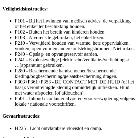
Veiligheidsinstructies:
P101 - Bij het inwinnen van medisch advies, de verpakking
of het etiket ter beschikking houden.
P102 - Buiten het bereik van kinderen houden.
P103 - Alvorens te gebruiken, het etiket lezen.
P210 - Verwijderd houden van warmte, hete oppervlakken,
vonken, open vuur en andere ontstekingsbronnen. Niet roken.
P240 - Opslag- en opvangreservoir aarden.
P241 - Explosieveilige [elektrische/ventilatie-/verlichtings-/
…]apparatuur gebruiken.
P280 - Beschermende handschoenen/beschermende
kleding/oogbescherming/gelaatsbescherming dragen.
P303+P361+P353 - BIJ CONTACT MET DE HUID (of het
haar): verontreinigde kleding onmiddellijk uittrekken. Huid
met water afspoelen [of afdouchen].
P501 - Inhoud / container afvoeren voor verwijdering volgens
lokale / nationale voorschriften.
Gevaarinstructies:
H225 - Licht ontvlambare vloeistof en damp.