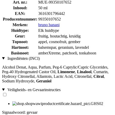
Art. nr.:
MUE-99350107652
Inhoud:
50 ml
EAN:
3616301796442
Producentnummer:
99350107652
Merken:
bruno banani
Huidtype:
Elk huidtype
Geur:
fruitig, houtachtig, kruidig
Topnoot:
appel, cosmofruit, gember
Hartnoot:
balsemspar, geranium, lavendel
Basisnoot:
amberXtreme, patchoeli, tonkaboon
Ingrediënten (INCI)
Alcohol Denat, Aqua, Parfum, Peg-6 Caprylic/Capric Glycerides,
Peg-40 Hydrogenated Castor Oil,
Limonene
,
Linalool
, Cumarin,
Hydroxy Citronellal, Allantoin, Lactic Acid, Citronellal,
Citral
,
Sodium Hydroxyde,
Geraniol
Veiligheids- en Gevaarinstructies
Signaalwoord: gevaar