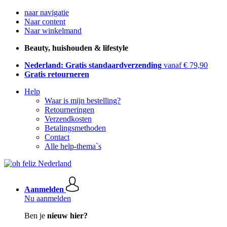
naar navigatie
Naar content
Naar winkelmand
Beauty, huishouden & lifestyle
Nederland: Gratis standaardverzending
vanaf € 79,90
Gratis retourneren
Help
Waar is mijn bestelling?
Retourneringen
Verzendkosten
Betalingsmethoden
Contact
Alle help-thema`s
Aanmelden
Nu aanmelden
Ben je
nieuw hier?