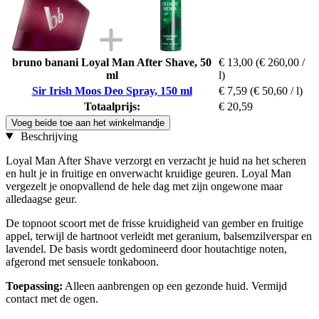
bruno banani Loyal Man After Shave, 50
€ 13,00
(€ 260,00 /
ml
l)
Sir Irish Moos Deo Spray, 150 ml
€ 7,59
(€ 50,60 / l)
Totaalprijs:
€ 20,59
Voeg beide toe aan het winkelmandje
Beschrijving
Loyal Man After Shave verzorgt en verzacht je huid na het scheren
en hult je in fruitige en onverwacht kruidige geuren. Loyal Man
vergezelt je onopvallend de hele dag met zijn ongewone maar
alledaagse geur.
De topnoot scoort met de frisse kruidigheid van gember en fruitige
appel, terwijl de hartnoot verleidt met geranium, balsemzilverspar en
lavendel. De basis wordt gedomineerd door houtachtige noten,
afgerond met sensuele tonkaboon.
Toepassing:
Alleen aanbrengen op een gezonde huid. Vermijd
contact met de ogen.