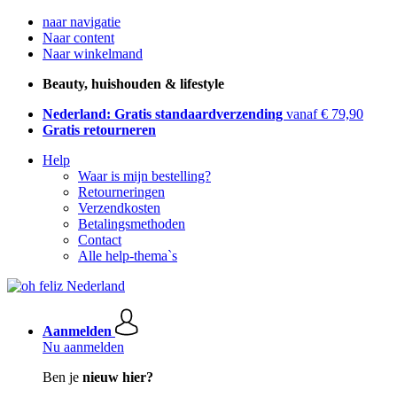
naar navigatie
Naar content
Naar winkelmand
Beauty, huishouden & lifestyle
Nederland: Gratis standaardverzending
vanaf € 79,90
Gratis retourneren
Help
Waar is mijn bestelling?
Retourneringen
Verzendkosten
Betalingsmethoden
Contact
Alle help-thema`s
Aanmelden
Nu aanmelden
Ben je
nieuw hier?