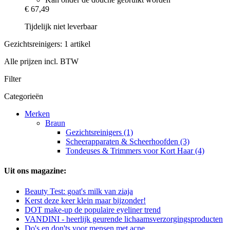
€ 67,49
Tijdelijk niet leverbaar
Gezichtsreinigers: 1 artikel
Alle prijzen incl. BTW
Filter
Categorieën
Merken
Braun
Gezichtsreinigers (1)
Scheerapparaten & Scheerhoofden (3)
Tondeuses & Trimmers voor Kort Haar (4)
Uit ons magazine:
Beauty Test: goat's milk van ziaja
Kerst deze keer klein maar bijzonder!
DOT make-up de populaire eyeliner trend
VANDINI - heerlijk geurende lichaamsverzorgingsproducten
Do's en don'ts voor mensen met acne