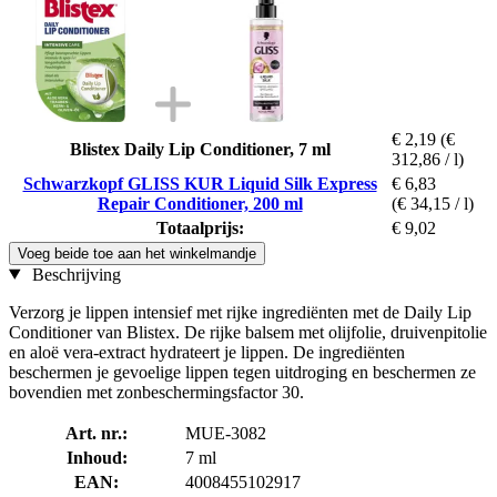
€ 2,19
(€
Blistex Daily Lip Conditioner, 7 ml
312,86 / l)
Schwarzkopf GLISS KUR Liquid Silk Express
€ 6,83
Repair Conditioner, 200 ml
(€ 34,15 / l)
Totaalprijs:
€ 9,02
Voeg beide toe aan het winkelmandje
Beschrijving
Verzorg je lippen intensief met rijke ingrediënten met de Daily Lip
Conditioner van Blistex. De rijke balsem met olijfolie, druivenpitolie
en aloë vera-extract hydrateert je lippen. De ingrediënten
beschermen je gevoelige lippen tegen uitdroging en beschermen ze
bovendien met zonbeschermingsfactor 30.
Art. nr.:
MUE-3082
Inhoud:
7 ml
EAN:
4008455102917