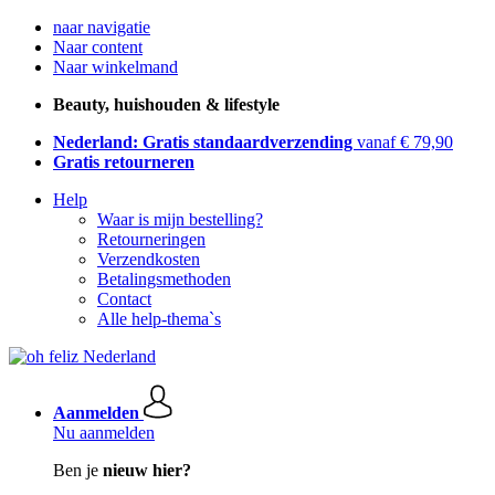
naar navigatie
Naar content
Naar winkelmand
Beauty, huishouden & lifestyle
Nederland: Gratis standaardverzending
vanaf € 79,90
Gratis retourneren
Help
Waar is mijn bestelling?
Retourneringen
Verzendkosten
Betalingsmethoden
Contact
Alle help-thema`s
Aanmelden
Nu aanmelden
Ben je
nieuw hier?