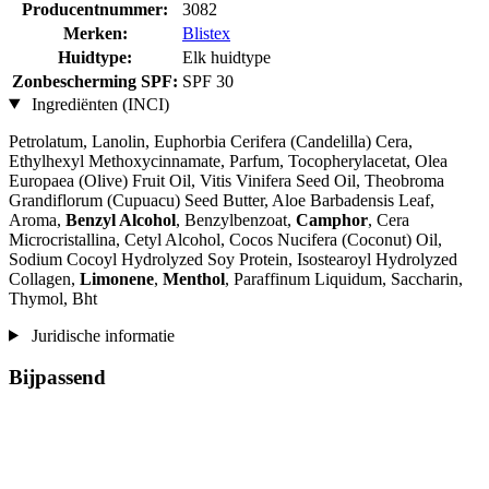
Producentnummer:
3082
Merken:
Blistex
Huidtype:
Elk huidtype
Zonbescherming SPF:
SPF 30
Ingrediënten (INCI)
Petrolatum, Lanolin, Euphorbia Cerifera (Candelilla) Cera,
Ethylhexyl Methoxycinnamate, Parfum, Tocopherylacetat, Olea
Europaea (Olive) Fruit Oil, Vitis Vinifera Seed Oil, Theobroma
Grandiflorum (Cupuacu) Seed Butter, Aloe Barbadensis Leaf,
Aroma,
Benzyl Alcohol
, Benzylbenzoat,
Camphor
, Cera
Microcristallina, Cetyl Alcohol, Cocos Nucifera (Coconut) Oil,
Sodium Cocoyl Hydrolyzed Soy Protein, Isostearoyl Hydrolyzed
Collagen,
Limonene
,
Menthol
, Paraffinum Liquidum, Saccharin,
Thymol, Bht
Juridische informatie
Bijpassend