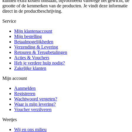
kunnen extra kosten ontstaan, bijvoorbeeld vanwege het gewicht, de
grootte of de kenmerken van de producten. Je vindt deze informatie
direct in de productbeschrijving.
Service
Mijn klantenaccount
Mijn bestelling
Betaalmogelijkheden
Verzending & Levering
Retouren & Terugbetalingen
Acties & Vouchers
Heb je verdere hulp nodig?
Zakelijke klanten
Mijn account
Aanmelden
Registreren
Wachtwoord vergeten?
Waar is mijn levering?
Voucher verzilveren
Weetjes
Wij en ons milieu