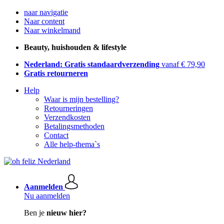
naar navigatie
Naar content
Naar winkelmand
Beauty, huishouden & lifestyle
Nederland: Gratis standaardverzending
vanaf € 79,90
Gratis retourneren
Help
Waar is mijn bestelling?
Retourneringen
Verzendkosten
Betalingsmethoden
Contact
Alle help-thema`s
Aanmelden
Nu aanmelden
Ben je
nieuw hier?