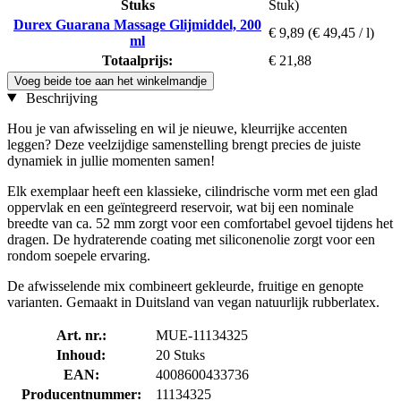
Stuks
Stuk)
Durex Guarana Massage Glijmiddel, 200
€ 9,89
(€ 49,45 / l)
ml
Totaalprijs:
€ 21,88
Voeg beide toe aan het winkelmandje
Beschrijving
Hou je van afwisseling en wil je nieuwe, kleurrijke accenten
leggen? Deze veelzijdige samenstelling brengt precies de juiste
dynamiek in jullie momenten samen!
Elk exemplaar heeft een klassieke, cilindrische vorm met een glad
oppervlak en een geïntegreerd reservoir, wat bij een nominale
breedte van ca. 52 mm zorgt voor een comfortabel gevoel tijdens het
dragen. De hydraterende coating met siliconenolie zorgt voor een
rondom soepele ervaring.
De afwisselende mix combineert gekleurde, fruitige en genopte
varianten. Gemaakt in Duitsland van vegan natuurlijk rubberlatex.
Art. nr.:
MUE-11134325
Inhoud:
20 Stuks
EAN:
4008600433736
Producentnummer:
11134325