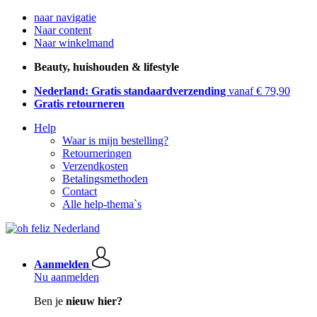
naar navigatie
Naar content
Naar winkelmand
Beauty, huishouden & lifestyle
Nederland: Gratis standaardverzending
vanaf € 79,90
Gratis retourneren
Help
Waar is mijn bestelling?
Retourneringen
Verzendkosten
Betalingsmethoden
Contact
Alle help-thema`s
Aanmelden
Nu aanmelden
Ben je
nieuw hier?