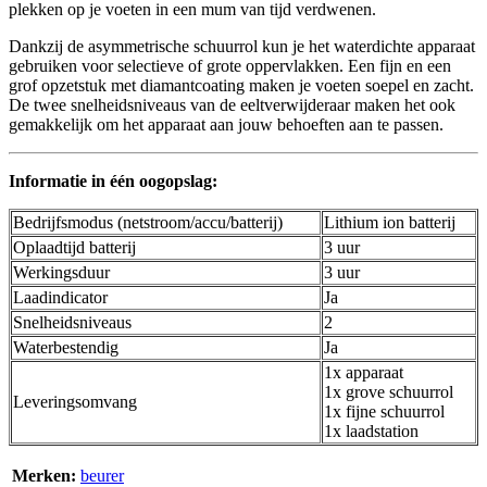
plekken op je voeten in een mum van tijd verdwenen.
Dankzij de asymmetrische schuurrol kun je het waterdichte apparaat
gebruiken voor selectieve of grote oppervlakken. Een fijn en een
grof opzetstuk met diamantcoating maken je voeten soepel en zacht.
De twee snelheidsniveaus van de eeltverwijderaar maken het ook
gemakkelijk om het apparaat aan jouw behoeften aan te passen.
Informatie in één oogopslag:
Bedrijfsmodus (netstroom/accu/batterij)
Lithium ion batterij
Oplaadtijd batterij
3 uur
Werkingsduur
3 uur
Laadindicator
Ja
Snelheidsniveaus
2
Waterbestendig
Ja
1x apparaat
1x grove schuurrol
Leveringsomvang
1x fijne schuurrol
1x laadstation
Merken:
beurer