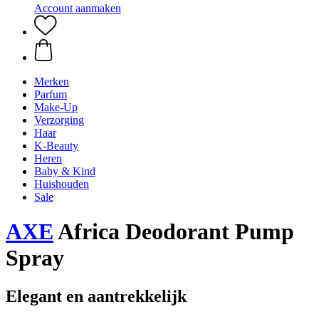
Account aanmaken
Merken
Parfum
Make-Up
Verzorging
Haar
K-Beauty
Heren
Baby & Kind
Huishouden
Sale
AXE
Africa Deodorant Pump
Spray
Elegant en aantrekkelijk