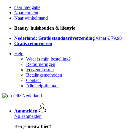
naar navigatie
Naar content
Naar winkelmand
Beauty, huishouden & lifestyle
Nederland: Gratis standaardverzending
vanaf € 79,90
Gratis retourneren
Help
Waar is mijn bestelling?
Retourneringen
Verzendkosten
Betalingsmethoden
Contact
Alle help-thema`s
Aanmelden
Nu aanmelden
Ben je
nieuw hier?