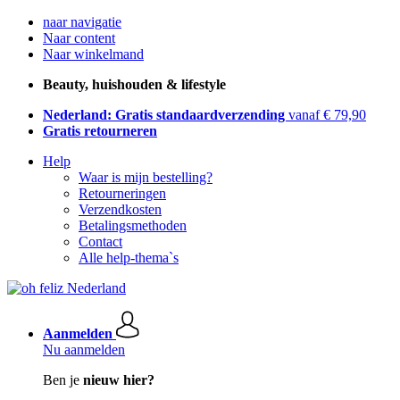
naar navigatie
Naar content
Naar winkelmand
Beauty, huishouden & lifestyle
Nederland: Gratis standaardverzending
vanaf € 79,90
Gratis retourneren
Help
Waar is mijn bestelling?
Retourneringen
Verzendkosten
Betalingsmethoden
Contact
Alle help-thema`s
Aanmelden
Nu aanmelden
Ben je
nieuw hier?