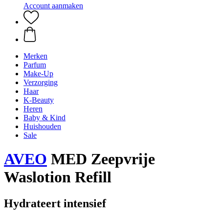
Account aanmaken
Merken
Parfum
Make-Up
Verzorging
Haar
K-Beauty
Heren
Baby & Kind
Huishouden
Sale
AVEO
MED Zeepvrije
Waslotion Refill
Hydrateert intensief