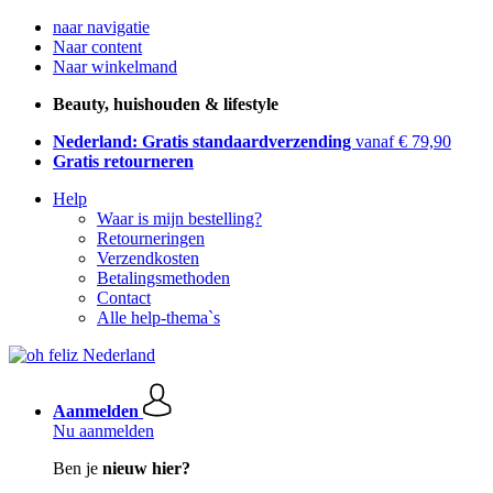
naar navigatie
Naar content
Naar winkelmand
Beauty, huishouden & lifestyle
Nederland: Gratis standaardverzending
vanaf € 79,90
Gratis retourneren
Help
Waar is mijn bestelling?
Retourneringen
Verzendkosten
Betalingsmethoden
Contact
Alle help-thema`s
Aanmelden
Nu aanmelden
Ben je
nieuw hier?