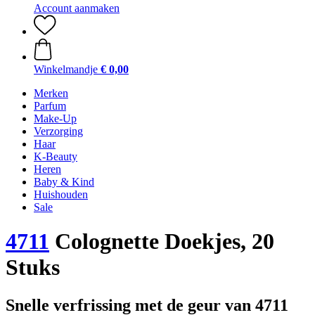
Account aanmaken
Winkelmandje
€ 0,00
Merken
Parfum
Make-Up
Verzorging
Haar
K-Beauty
Heren
Baby & Kind
Huishouden
Sale
4711
Colognette Doekjes, 20
Stuks
Snelle verfrissing met de geur van 4711