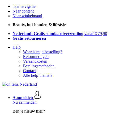
naar navigatie
Naar content
Naar winkelmand
Beauty, huishouden & lifestyle
Nederland: Gratis standaardverzending
vanaf € 79,90
Gratis retourneren
Help
Waar is mijn bestelling?
Retourneringen
Verzendkosten
Betalingsmethoden
Contact
Alle help-thema`s
Aanmelden
Nu aanmelden
Ben je
nieuw hier?