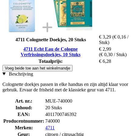
€ 3,29
(€ 0,16 /
4711 Colognette Doekjes, 20 Stuks
Stuk)
4711 Echt Eau de Cologne
€ 2,99
Verfrissingsdoekjes, 10 Stuks
(€ 0,30 / Stuk)
Totaalprijs:
€ 6,28
Voeg beide toe aan het winkelmandje
Beschrijving
Colognette doekjes passen in elke handtas en zijn altijd klaar voor
gebruik. Ervaar de frisheid met de klassieke geur van 4711.
Art. nr.:
MUE-740000
Inhoud:
20 Stuks
EAN:
4011700746392
Producentnummer:
740000
Merken:
4711
Geur:
citroen / citrusachtig